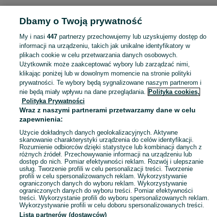
Strona główna
Sport i Hobby
Sporty wodne
SUP
Deski
Deski - Podlaskie
Dbamy o Twoją prywatność
Deski - Białystok
Deski - Antoniuk
My i nasi
447
partnerzy przechowujemy lub uzyskujemy dostęp do
KATEGORIA
informacji na urządzeniu, takich jak unikalne identyfikatory w
plikach cookie w celu przetwarzania danych osobowych.
Użytkownik może zaakceptować wybory lub zarządzać nimi,
Zobacz Więc
Sprzedaż desek SUP Białystok ▶️ Aktualne oferty nowe i używane ✅ Szeroki wybór produktów w atrakcyjnych cenach ✌ Przeglądaj ogłoszenia na OLX.pl!
klikając poniżej lub w dowolnym momencie na stronie polityki
prywatności. Te wybory będą sygnalizowane naszym partnerom i
nie będą miały wpływu na dane przeglądania.
Polityka cookies,
Mapa kategorii
Polityka Prywatności
Mapa miejscowości
Wraz z naszymi partnerami przetwarzamy dane w celu
zapewnienia:
Mapa ministron
Użycie dokładnych danych geolokalizacyjnych. Aktywne
Popularne wyszukiwania
skanowanie charakterystyki urządzenia do celów identyfikacji.
Rozumienie odbiorców dzięki statystyce lub kombinacji danych z
różnych źródeł. Przechowywanie informacji na urządzeniu lub
dostęp do nich. Pomiar efektywności reklam. Rozwój i ulepszanie
usług. Tworzenie profili w celu personalizacji treści. Tworzenie
profili w celu spersonalizowanych reklam. Wykorzystywanie
ograniczonych danych do wyboru reklam. Wykorzystywanie
ograniczonych danych do wyboru treści. Pomiar efektywności
treści. Wykorzystanie profili do wyboru spersonalizowanych reklam.
Wykorzystywanie profili w celu doboru spersonalizowanych treści.
Lista partnerów (dostawców)