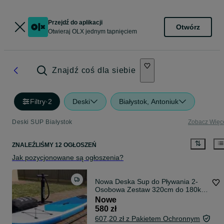
Przejdź do aplikacji
Otwórz
Otwieraj OLX jednym tapnięciem
Znajdź coś dla siebie
Filtry
·
2
Deski
Białystok, Antoniuk
Deski SUP Białystok
Zobacz Więc
ZNALEŹLIŚMY 12 OGŁOSZEŃ
Jak pozycjonowane są ogłoszenia?
Nowa Deska Sup do Pływania 2-
Osobowa Zestaw 320cm do 180kg
Całe Wyposażenie
Nowe
580 zł
607,20 zł z Pakietem Ochronnym