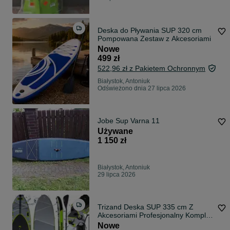
Deska do Pływania SUP 320 cm
Pompowana Zestaw z Akcesoriami
Nowe
499 zł
522,96 zł z Pakietem Ochronnym
Białystok, Antoniuk
Odświeżono dnia 27 lipca 2026
Jobe Sup Varna 11
Używane
1 150 zł
Białystok, Antoniuk
29 lipca 2026
Trizand Deska SUP 335 cm Z
Akcesoriami Profesjonalny Komplet
Wakacje 2026
Nowe