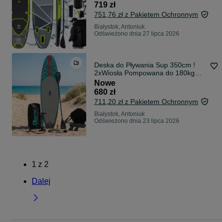
719 zł
751,76 zł z Pakietem Ochronnym
Białystok, Antoniuk
Odświeżono dnia 27 lipca 2026
Deska do Pływania Sup 350cm !
2xWiosła Pompowana do 180kg
350x86x15 z Siedziskiem!!! Full
Nowe
Zestaw Kompleksowy - fv
680 zł
711,20 zł z Pakietem Ochronnym
Białystok, Antoniuk
Odświeżono dnia 23 lipca 2026
1
z
2
Dalej