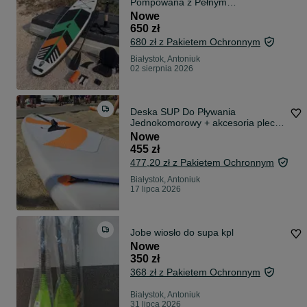
Pompowana z Pełnym
Wyposażeniem Siedziskiem i 2x i
Nowe
1x Wiosłem - fv
650 zł
680 zł z Pakietem Ochronnym
Białystok, Antoniuk
02 sierpnia 2026
Deska SUP Do Pływania
Jednokomorowy + akcesoria plecak
linka bezpieczeństwa
Nowe
455 zł
477,20 zł z Pakietem Ochronnym
Białystok, Antoniuk
17 lipca 2026
Jobe wiosło do supa kpl
Nowe
350 zł
368 zł z Pakietem Ochronnym
Białystok, Antoniuk
31 lipca 2026