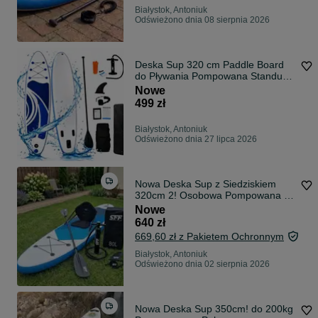
Białystok, Antoniuk
Odświeżono dnia 08 sierpnia 2026
Deska Sup 320 cm Paddle Board
do Pływania Pompowana Standu
Up + Akcesoria
Nowe
499 zł
Białystok, Antoniuk
Odświeżono dnia 27 lipca 2026
Nowa Deska Sup z Siedziskiem
320cm 2! Osobowa Pompowana do
Pływania 2x Wiosło! do 200kg
Nowe
Pełny Zestaw Akcesoria
640 zł
669,60 zł z Pakietem Ochronnym
Białystok, Antoniuk
Odświeżono dnia 02 sierpnia 2026
Nowa Deska Sup 350cm! do 200kg