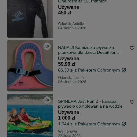
One rozmiar SL, triathlon
Używane
450 zł
Gdańsk, Aniołki
04 sierpnia 2026
NABAIJI Kamizelka pływacka
piankowa dla dzieci Decathlon
Swimvest+
Używane
59,99 zł
66,39 zł z Pakietem Ochronnym
Gdańsk, Jasień
06 sierpnia 2026
SPINERA Just Fun 2 - kanapa,
pływadło do holowania na wodzie
Używane
1 000 zł
1 044 zł z Pakietem Ochronnym
Wejherowo
28 lipca 2026