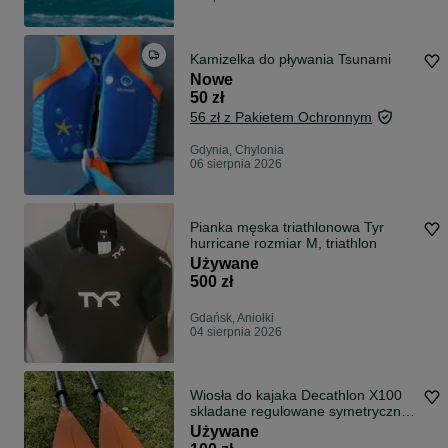
Kamizelka do pływania Tsunami
Nowe
50 zł
56 zł z Pakietem Ochronnym
Gdynia, Chylonia
06 sierpnia 2026
Pianka męska triathlonowa Tyr
hurricane rozmiar M, triathlon
Używane
500 zł
Gdańsk, Aniołki
04 sierpnia 2026
Wiosła do kajaka Decathlon X100
skladane regulowane symetryczne
2-wu częściowe
Używane