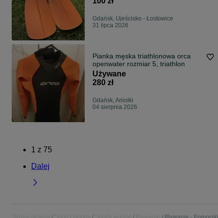
100 zł
Gdańsk, Ujeścisko - Łostowice
31 lipca 2026
Pianka męska triathlonowa orca
openwater rozmiar 5, triathlon
Używane
280 zł
Gdańsk, Aniołki
04 sierpnia 2026
1
z
75
Dalej
Strona główna
Sport i Hobby
Sporty wodne
Pływanie
Pływanie - Pomorsk