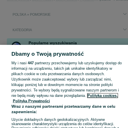
POLSKA » POMORSKIE
KATEGORIA
Popularne wyszukiwania
pianka xl
pianka kite xl
pianka do pływania meska xl
Dbamy o Twoją prywatność
pianka do pływania meska rozmiar xl
pianka do pływania
My i nasi
447
partnerzy przechowujemy lub uzyskujemy dostęp do
pianka do pływania meska
pianka xl do pływania
informacji na urządzeniu, takich jak unikalne identyfikatory w
plikach cookie w celu przetwarzania danych osobowych.
Użytkownik może zaakceptować wybory lub zarządzać nimi,
Zobacz Więc
Sprzedaż sprzętu do pływania Pomorskie ▶️ Nowe i używane oferty ✅ Szeroki wybór produktów w atrakcyjnych cenach ✌ Znajdź ogłoszenia na OLX.pl!
klikając poniżej lub w dowolnym momencie na stronie polityki
prywatności. Te wybory będą sygnalizowane naszym partnerom i
Mapa kategorii
nie będą miały wpływu na dane przeglądania.
Polityka cookies,
Polityka Prywatności
Mapa miejscowości
Wraz z naszymi partnerami przetwarzamy dane w celu
Mapa ministron
zapewnienia:
Popularne wyszukiwania
Użycie dokładnych danych geolokalizacyjnych. Aktywne
skanowanie charakterystyki urządzenia do celów identyfikacji.