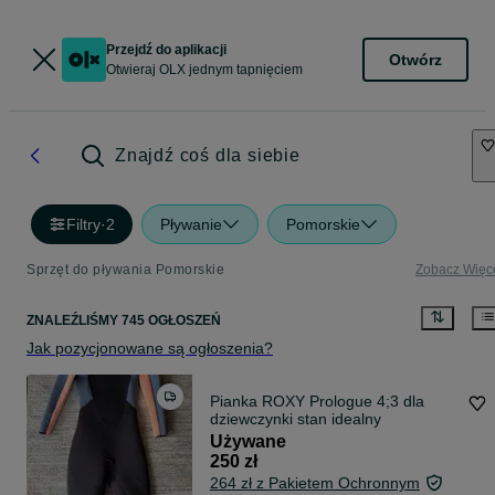
Przejdź do aplikacji
Otwórz
Otwieraj OLX jednym tapnięciem
Znajdź coś dla siebie
Filtry
·
2
Pływanie
Pomorskie
Sprzęt do pływania Pomorskie
Zobacz Więc
ZNALEŹLIŚMY 745 OGŁOSZEŃ
Jak pozycjonowane są ogłoszenia?
Pianka ROXY Prologue 4;3 dla
dziewczynki stan idealny
Używane
250 zł
264 zł z Pakietem Ochronnym