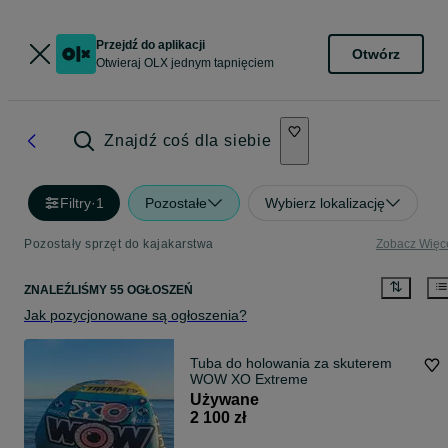
Przejdź do aplikacji
Otwórz
Otwieraj OLX jednym tapnięciem
Znajdź coś dla siebie
Filtry
·
1
Pozostałe
Wybierz lokalizację
Pozostały sprzęt do kajakarstwa
Zobacz Więc
ZNALEŹLIŚMY 55 OGŁOSZEŃ
Jak pozycjonowane są ogłoszenia?
Tuba do holowania za skuterem
WOW XO Extreme
Używane
2 100 zł