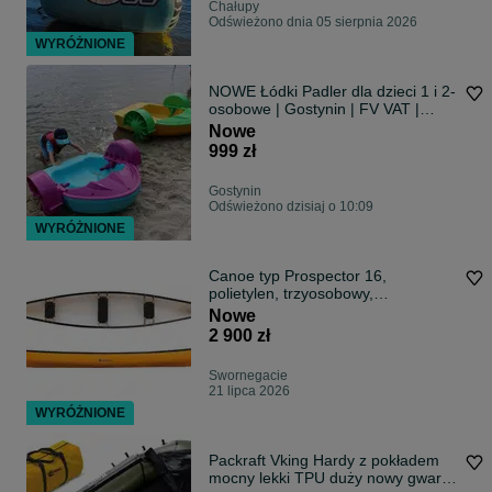
Chałupy
Odświeżono dnia 05 sierpnia 2026
WYRÓŻNIONE
NOWE Łódki Padler dla dzieci 1 i 2-
osobowe | Gostynin | FV VAT |
Dostępne od ręki! Napędzane
Nowe
ręcznie
999 zł
Gostynin
Odświeżono dzisiaj o 10:09
WYRÓŻNIONE
Canoe typ Prospector 16,
polietylen, trzyosobowy,
Swornegacie
Nowe
2 900 zł
Swornegacie
21 lipca 2026
WYRÓŻNIONE
Packraft Vking Hardy z pokładem
mocny lekki TPU duży nowy gwar.