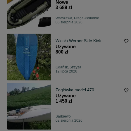
3lata
Nowe
3 689 zł
Warszawa, Praga-Południe
06 sierpnia 2026
Wiosło Werner Side Kick
Używane
800 zł
Gdańsk, Strzyża
12 lipca 2026
Żaglówka model 470
Używane
1 450 zł
Sarbiewo
02 sierpnia 2026