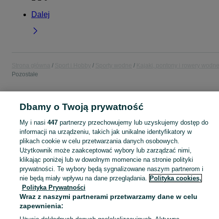
Dalej
Strona główna
Sport i Hobby
Sporty wodne
Kajaki, pontony i rowery wodn
Pozostałe
POLSKA
Dbamy o Twoją prywatność
My i nasi
447
partnerzy przechowujemy lub uzyskujemy dostęp do
KATEGORIA
informacji na urządzeniu, takich jak unikalne identyfikatory w
plikach cookie w celu przetwarzania danych osobowych.
Użytkownik może zaakceptować wybory lub zarządzać nimi,
Zobacz Więc
Sprzedaż pozostałego sprzętu do kajakarstwa w Polsce ▶️ Nowe i używane ✅ Szeroki wybór w najlepszych cenach ✌ Sprawdź oferty i kupuj tanio na OLX.pl!
klikając poniżej lub w dowolnym momencie na stronie polityki
prywatności. Te wybory będą sygnalizowane naszym partnerom i
Mapa kategorii
nie będą miały wpływu na dane przeglądania.
Polityka cookies,
Polityka Prywatności
Mapa miejscowości
Wraz z naszymi partnerami przetwarzamy dane w celu
Mapa ministron
zapewnienia:
Popularne wyszukiwania