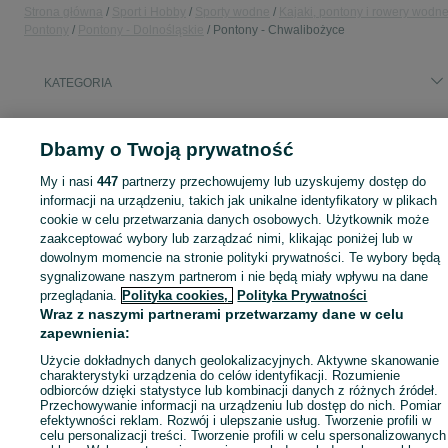
Strona główna
Sport i Hobby
Sporty wodne
Kajaki, pontony i rowery wodn
Pontony
Pontony - Dolnośląskie
Pontony - Chwalibożyce
KATEGORIA
Zobacz Więc
Sprzedaż pontonów Chwalibożyce ▶️ Aktualne oferty nowe i używane ✅ Szeroki wybór produktów w atrakcyjnych cenach ✌ Przeglądaj ogłoszenia na OLX.pl!
Dbamy o Twoją prywatność
My i nasi
447
partnerzy przechowujemy lub uzyskujemy dostęp do
Mapa kategorii
informacji na urządzeniu, takich jak unikalne identyfikatory w plikach
Mapa miejscowości
cookie w celu przetwarzania danych osobowych. Użytkownik może
Mapa ministron
zaakceptować wybory lub zarządzać nimi, klikając poniżej lub w
dowolnym momencie na stronie polityki prywatności. Te wybory będą
Popularne wyszukiwania
sygnalizowane naszym partnerom i nie będą miały wpływu na dane
przeglądania.
Polityka cookies,
Polityka Prywatności
Wraz z naszymi partnerami przetwarzamy dane w celu
zapewnienia:
Użycie dokładnych danych geolokalizacyjnych. Aktywne skanowanie
charakterystyki urządzenia do celów identyfikacji. Rozumienie
odbiorców dzięki statystyce lub kombinacji danych z różnych źródeł.
Przechowywanie informacji na urządzeniu lub dostęp do nich. Pomiar
efektywności reklam. Rozwój i ulepszanie usług. Tworzenie profili w
celu personalizacji treści. Tworzenie profili w celu spersonalizowanych