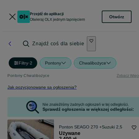
Przejdź do aplikacji
Otwórz
Otwieraj OLX jednym tapnięciem
Znajdź coś dla siebie
Filtry
·
2
Pontony
Chwalibożyce
Pontony Chwalibożyce
Zobacz Więc
Jak pozycjonowane są ogłoszenia?
Nie znaleźliśmy żadnych ogłoszeń w tej odległości.
Sprawdź ogłoszenia w większej odległości:
Ponton SEAGO 270 +Suzuki 2,5
Używane
2 400 zł