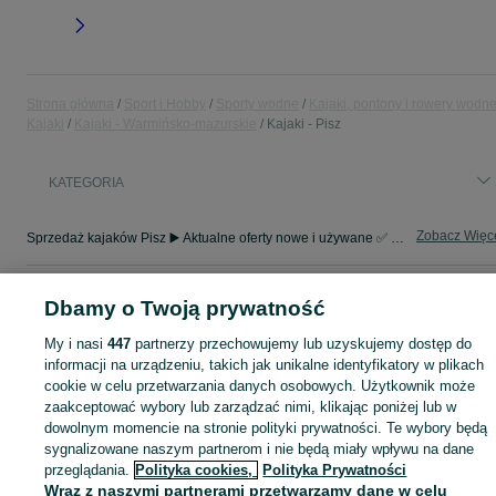
Strona główna
Sport i Hobby
Sporty wodne
Kajaki, pontony i rowery wodn
Kajaki
Kajaki - Warmińsko-mazurskie
Kajaki - Pisz
KATEGORIA
Zobacz Więc
Sprzedaż kajaków Pisz ▶️ Aktualne oferty nowe i używane ✅ Szeroki wybór produktów w atrakcyjnych cenach ✌ Przeglądaj ogłoszenia na OLX.pl!
Mapa kategorii
Dbamy o Twoją prywatność
Mapa miejscowości
My i nasi
447
partnerzy przechowujemy lub uzyskujemy dostęp do
Mapa ministron
informacji na urządzeniu, takich jak unikalne identyfikatory w plikach
Popularne wyszukiwania
cookie w celu przetwarzania danych osobowych. Użytkownik może
zaakceptować wybory lub zarządzać nimi, klikając poniżej lub w
dowolnym momencie na stronie polityki prywatności. Te wybory będą
sygnalizowane naszym partnerom i nie będą miały wpływu na dane
przeglądania.
Polityka cookies,
Polityka Prywatności
Wraz z naszymi partnerami przetwarzamy dane w celu