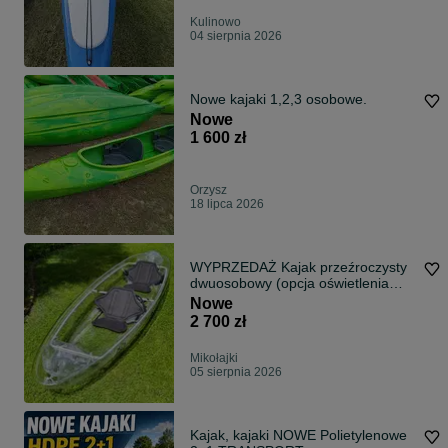
Kulinowo
04 sierpnia 2026
Nowe kajaki 1,2,3 osobowe.
Nowe
1 600 zł
Orzysz
18 lipca 2026
WYPRZEDAŻ Kajak przeźroczysty
dwuosobowy (opcja oświetlenia
LED)
Nowe
2 700 zł
Mikołajki
05 sierpnia 2026
Kajak, kajaki NOWE Polietylenowe