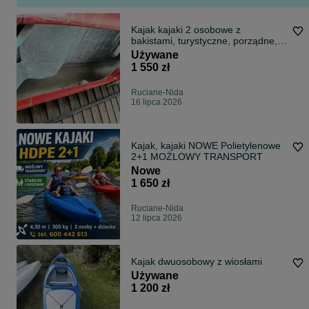
Kajak kajaki 2 osobowe z
bakistami, turystyczne, porządne,
osłony na dziobach, wygodne
Używane
krzesełka, jak nowe
1 550 zł
Ruciane-Nida
16 lipca 2026
Kajak, kajaki NOWE Polietylenowe
2+1 MOŻLOWY TRANSPORT
Nowe
1 650 zł
Ruciane-Nida
12 lipca 2026
Kajak dwuosobowy z wiosłami
Używane
1 200 zł