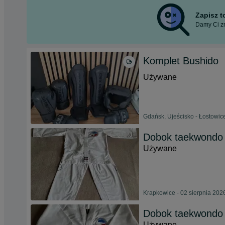
Zapisz 
Damy Ci zn
Komplet Bushido
Używane
Gdańsk, Ujeścisko - Łostowice
Dobok taekwond
Używane
Krapkowice - 02 sierpnia 202
Dobok taekwond
Używane