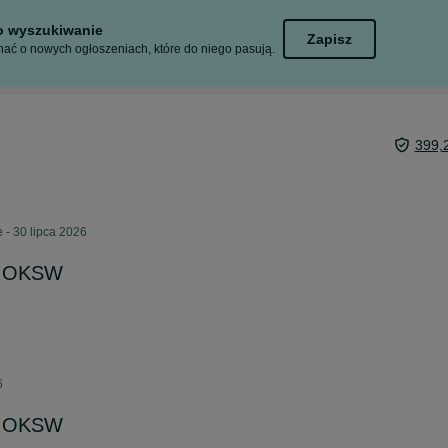
to wyszukiwanie
Zapisz
ać o nowych ogłoszeniach, które do niego pasują.
399,
 - 30 lipca 2026
o OKSW
6
o OKSW