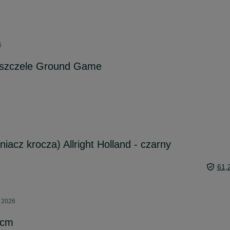
6
iszczele Ground Game
acz krocza) Allright Holland - czarny
61,
a 2026
0cm