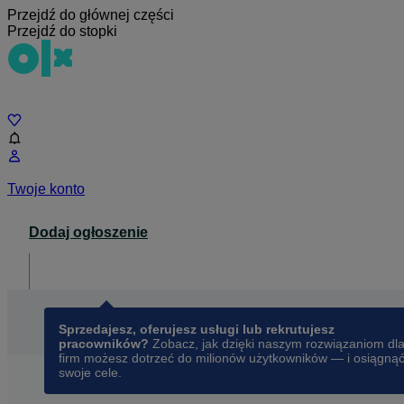
Przejdź do głównej części
Przejdź do stopki
Czat
Twoje konto
Dodaj ogłoszenie
Dla biznesu
opens in a new tab
Sprzedajesz, oferujesz usługi lub rekrutujesz
pracowników?
Zobacz, jak dzięki naszym rozwiązaniom dl
firm możesz dotrzeć do milionów użytkowników — i osiągną
swoje cele.