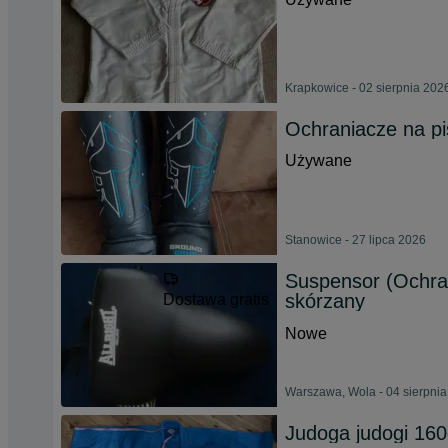
Krapkowice - 02 sierpnia 202
Ochraniacze na p
Używane
Stanowice - 27 lipca 2026
Suspensor (Ochrani
skórzany
Dostawa gratis
Nowe
Warszawa, Wola - 04 sierpni
Judoga judogi 16