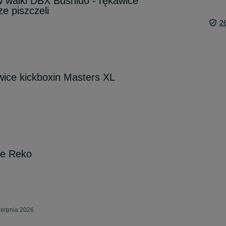
 walki DBX Bushido - rękawice
e piszczeli
2
ice kickboxin Masters XL
ne Reko
ierpnia 2026