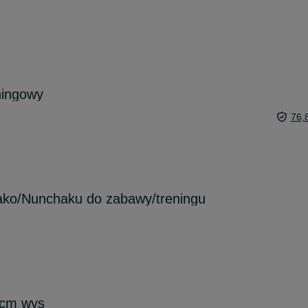
ningowy
76,
ko/Nunchaku do zabawy/treningu
 cm wys