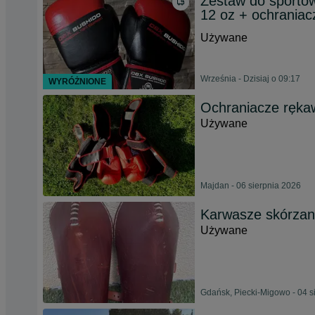
Zestaw do sportów
12 oz + ochraniacz
Używane
Września - Dzisiaj o 09:17
WYRÓŻNIONE
Ochraniacze rękaw
Używane
Majdan - 06 sierpnia 2026
Karwasze skórza
Używane
Gdańsk, Piecki-Migowo - 04 s