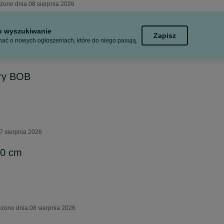
ono dnia 08 sierpnia 2026
to wyszukiwanie
Zapisz
ać o nowych ogłoszeniach, które do niego pasują.
ry BOB
7 sierpnia 2026
30 cm
żono dnia 08 sierpnia 2026