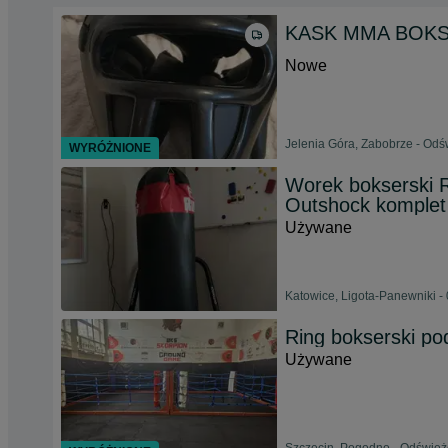
KASK MMA BOKSER
Nowe
Jelenia Góra, Zabobrze - Odś
WYRÓŻNIONE
Worek bokserski R
Outshock komplet
Używane
Katowice, Ligota-Panewniki -
Ring bokserski pod
Używane