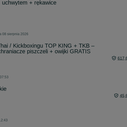
z uchwytem + rękawice
 08 sierpnia 2026
hai / Kickboxingu TOP KING + TKB –
chraniacze piszczeli + owijki GRATIS
617,
 07:53
kie
45,
12:43