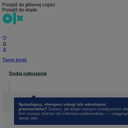
Przejdź do głównej części
Przejdź do stopki
Czat
Twoje konto
Dodaj ogłoszenie
Dla biznesu
opens in a new tab
Sprzedajesz, oferujesz usługi lub rekrutujesz
pracowników?
Zobacz, jak dzięki naszym rozwiązaniom dl
firm możesz dotrzeć do milionów użytkowników — i osiągną
swoje cele.