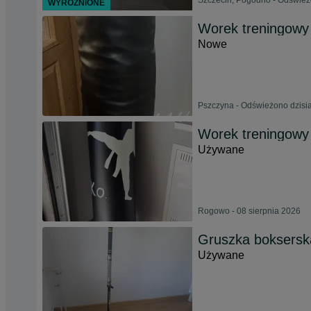
Szczecin, Pogodno - Odśwież
WYRÓŻNIONE
Worek treningowy
Nowe
Pszczyna - Odświeżono dzisia
Worek treningowy 
Używane
Rogowo - 08 sierpnia 2026
Gruszka bokserska
Używane