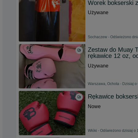
Worek bokserski 
Używane
Sochaczew - Odświeżono dnia
Zestaw do Muay T
rękawice 12 oz, o
Używane
Warszawa, Ochota - Dzisiaj o
Rękawice boksers
Nowe
Włóki - Odświeżono dzisiaj o 