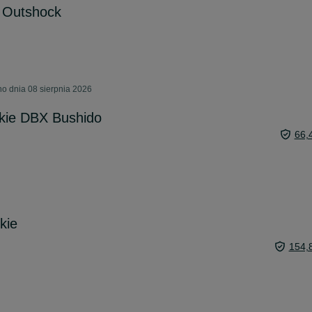
/ Outshock
o dnia 08 sierpnia 2026
kie DBX Bushido
66,
kie
154,