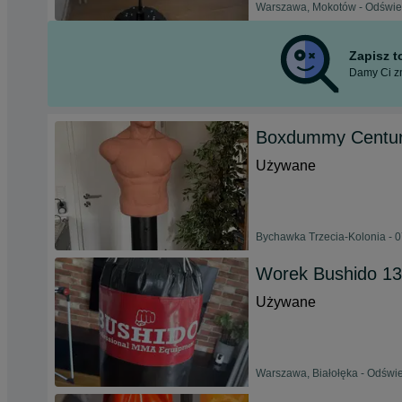
Warszawa, Mokotów - Odśwież
Zapisz 
Damy Ci zn
Boxdummy Centu
Używane
Bychawka Trzecia-Kolonia - 0
Worek Bushido 1
Używane
Warszawa, Białołęka - Odświe