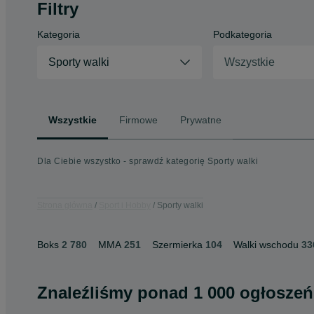
Filtry
Kategoria
Podkategoria
Sporty walki
Wszystkie
Wszystkie
Firmowe
Prywatne
Dla Ciebie wszystko - sprawdź kategorię Sporty walki
Strona główna
Sport i Hobby
Sporty walki
Boks
2 780
MMA
251
Szermierka
104
Walki wschodu
33
Znaleźliśmy
ponad
1 000 ogłoszeń