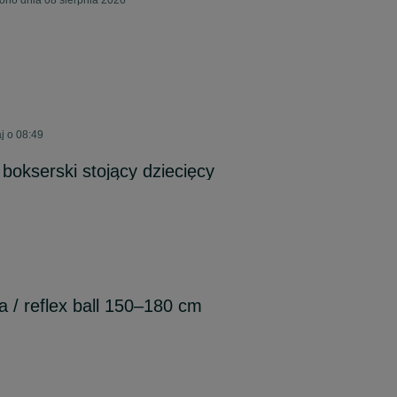
ono dnia 08 sierpnia 2026
j o 08:49
bokserski stojący dziecięcy
 / reflex ball 150–180 cm