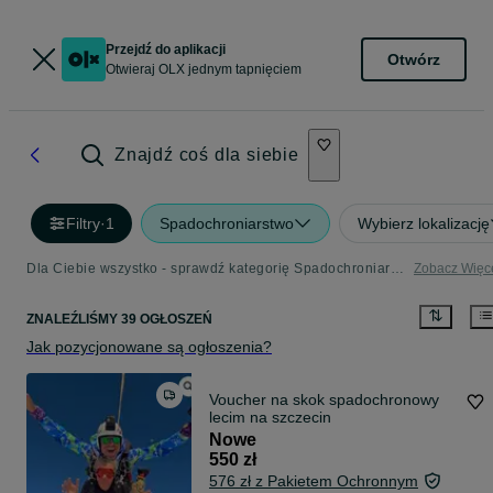
Przejdź do aplikacji
Otwórz
Otwieraj OLX jednym tapnięciem
Znajdź coś dla siebie
Filtry
·
1
Spadochroniarstwo
Wybierz lokalizację
Dla Ciebie wszystko - sprawdź kategorię Spadochroniarstwo
Zobacz Więc
ZNALEŹLIŚMY 39 OGŁOSZEŃ
Jak pozycjonowane są ogłoszenia?
Voucher na skok spadochronowy
lecim na szczecin
Nowe
550 zł
576 zł z Pakietem Ochronnym