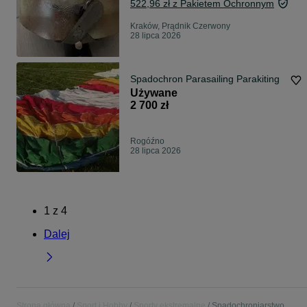
522,96 zł z Pakietem Ochronnym
Kraków, Prądnik Czerwony
28 lipca 2026
Spadochron Parasailing Parakiting
Używane
2 700 zł
Rogóźno
28 lipca 2026
1
z
4
Dalej
Strona główna
Sport i Hobby
Sporty ekstremalne
Spadochroniarstwo