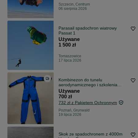
Szczecin, Centrum
06 sierpnia 2026
Parasail spadochron wiatrowy
Passat 1
Używane
1 500 zł
Tomaszowice
17 lipca 2026
Kombinezon do tunelu
aerodynamicznego i szkolenia
spadochronowego Koala Flywear –
Używane
profesjonalny
700 zł
732 zł z Pakietem Ochronnym
Poznań, Grunwald
19 lipca 2026
Skok ze spadochronem z 4000m