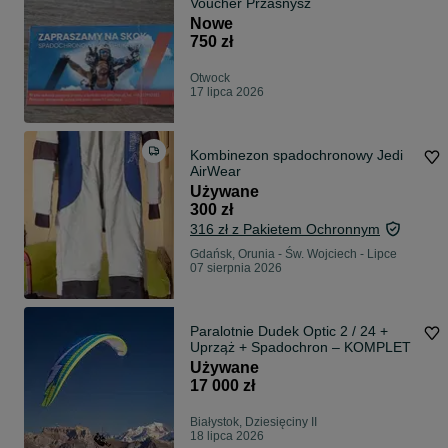
Voucher Przasnysz
Nowe
750 zł
Otwock
17 lipca 2026
Kombinezon spadochronowy Jedi
AirWear
Używane
300 zł
316 zł z Pakietem Ochronnym
Gdańsk, Orunia - Św. Wojciech - Lipce
07 sierpnia 2026
Paralotnie Dudek Optic 2 / 24 +
Uprząż + Spadochron – KOMPLET
Używane
17 000 zł
Białystok, Dziesięciny II
18 lipca 2026