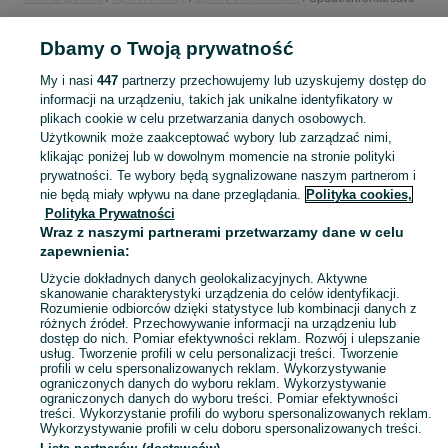
Dbamy o Twoją prywatność
POLSKA
My i nasi
447
partnerzy przechowujemy lub uzyskujemy dostęp do
informacji na urządzeniu, takich jak unikalne identyfikatory w
KATEGORIA
plikach cookie w celu przetwarzania danych osobowych.
Użytkownik może zaakceptować wybory lub zarządzać nimi,
Skorzystaj z największego serwisu ogłoszeniowego w Polsce. Kupuj to, czego pragniesz i sprzedawaj to, czego już nie potrzebujesz w kategorii Spadochroniarstwo!
Zobacz Więc
klikając poniżej lub w dowolnym momencie na stronie polityki
prywatności. Te wybory będą sygnalizowane naszym partnerom i
nie będą miały wpływu na dane przeglądania.
Polityka cookies,
Mapa kategorii
Polityka Prywatności
Mapa miejscowości
Wraz z naszymi partnerami przetwarzamy dane w celu
zapewnienia:
Mapa ministron
Użycie dokładnych danych geolokalizacyjnych. Aktywne
Popularne wyszukiwania
skanowanie charakterystyki urządzenia do celów identyfikacji.
Rozumienie odbiorców dzięki statystyce lub kombinacji danych z
różnych źródeł. Przechowywanie informacji na urządzeniu lub
dostęp do nich. Pomiar efektywności reklam. Rozwój i ulepszanie
usług. Tworzenie profili w celu personalizacji treści. Tworzenie
profili w celu spersonalizowanych reklam. Wykorzystywanie
ograniczonych danych do wyboru reklam. Wykorzystywanie
ograniczonych danych do wyboru treści. Pomiar efektywności
treści. Wykorzystanie profili do wyboru spersonalizowanych reklam.
Wykorzystywanie profili w celu doboru spersonalizowanych treści.