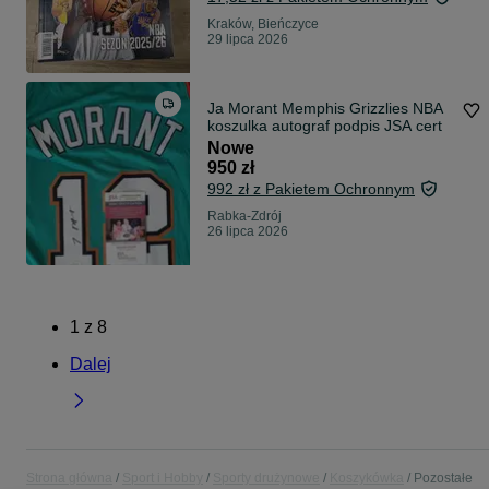
Kraków, Bieńczyce
29 lipca 2026
Ja Morant Memphis Grizzlies NBA
koszulka autograf podpis JSA cert
Nowe
950 zł
992 zł z Pakietem Ochronnym
Rabka-Zdrój
26 lipca 2026
1
z
8
Dalej
Strona główna
Sport i Hobby
Sporty drużynowe
Koszykówka
Pozostałe