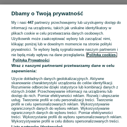
POLSKA
Dbamy o Twoją prywatność
My i nasi
447
partnerzy przechowujemy lub uzyskujemy dostęp do
KATEGORIA
informacji na urządzeniu, takich jak unikalne identyfikatory w
plikach cookie w celu przetwarzania danych osobowych.
Użytkownik może zaakceptować wybory lub zarządzać nimi,
Zobacz Więc
Sprzedaż pozostałego sprzętu do koszykówki w Polsce ▶️ Aktualne oferty ✅ Duży wybór produktów w atrakcyjnych cenach ✌ Znajdź ogłoszenia na OLX.pl!
klikając poniżej lub w dowolnym momencie na stronie polityki
prywatności. Te wybory będą sygnalizowane naszym partnerom i
nie będą miały wpływu na dane przeglądania.
Polityka cookies,
Mapa kategorii
Polityka Prywatności
Mapa miejscowości
Wraz z naszymi partnerami przetwarzamy dane w celu
zapewnienia:
Mapa ministron
Użycie dokładnych danych geolokalizacyjnych. Aktywne
Popularne wyszukiwania
skanowanie charakterystyki urządzenia do celów identyfikacji.
Rozumienie odbiorców dzięki statystyce lub kombinacji danych z
różnych źródeł. Przechowywanie informacji na urządzeniu lub
dostęp do nich. Pomiar efektywności reklam. Rozwój i ulepszanie
usług. Tworzenie profili w celu personalizacji treści. Tworzenie
profili w celu spersonalizowanych reklam. Wykorzystywanie
ograniczonych danych do wyboru reklam. Wykorzystywanie
ograniczonych danych do wyboru treści. Pomiar efektywności
treści. Wykorzystanie profili do wyboru spersonalizowanych reklam.
Wykorzystywanie profili w celu doboru spersonalizowanych treści.
Lista partnerów (dostawców)