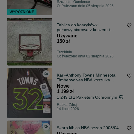
Szczecin, Gumieńce
Odświeżono dnia 05 sierpnia 2026
WYRÓŻNIONE
Tablica do koszykówki
pełnowymiarowa z koszem i
średnicy 45 cm do powieszenia na
Używane
ścianie lub słupie.
150 zł
Trzebinia
Odświeżono dnia 02 sierpnia 2026
Karl-Anthony Towns Minnesota
Timberwolves NBA koszulka
autograf JSA
Nowe
1 199 zł
1 249 zł z Pakietem Ochronnym
Rabka-Zdrój
14 lipca 2026
Skarb kibica NBA sezon 2003/04
Używane