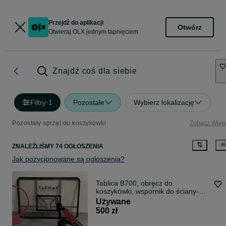
Przejdź do aplikacji
Otwórz
Otwieraj OLX jednym tapnięciem
Znajdź coś dla siebie
Filtry
·
1
Pozostałe
Wybierz lokalizację
Pozostały sprzęt do koszykówki
Zobacz Więc
ZNALEŹLIŚMY 74 OGŁOSZENIA
Jak pozycjonowane są ogłoszenia?
Tablica B700, obręcz do
koszykówki, wspornik do ściany-
Tarmark/KIPSTA
Używane
500 zł