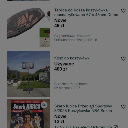
Tablica do Kosza koszykówka
mocna ryflowana 67 x 45 cm Demo
Nowe
49 zł
Częstochowa, Stradom
Odświeżono dzisiaj o 08:16
Kosz do koszykówki
Używane
400 zł
Brzezie k. Sulechowa
05 sierpnia 2026
Skarb Kibica Przegląd Sportowy
8/2025 Koszykówka NBA Sezon
2025/26
Nowe
13 zł
17,52 zł z Pakietem Ochronnym