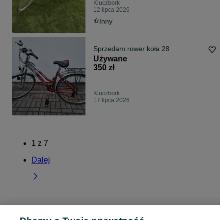
Kluczbork
12 lipca 2026
Inny
Sprzedam rower koła 28
Używane
350 zł
Kluczbork
17 lipca 2026
1
z
7
Dalej
Strona główna
Sport i Hobby
Rowery
Rowery miejskie
Rowery miejskie -