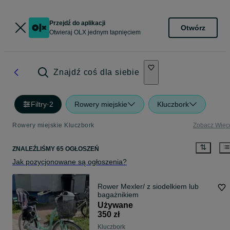
Przejdź do aplikacji
Otwórz
Otwieraj OLX jednym tapnięciem
Znajdź coś dla siebie
Filtry
·
2
Rowery miejskie
Kluczbork
Rowery miejskie Kluczbork
Zobacz Więc
ZNALEŹLIŚMY 65 OGŁOSZEŃ
Jak pozycjonowane są ogłoszenia?
Rower Mexler/ z siodelkiem lub
bagażnikiem
Używane
350 zł
Kluczbork