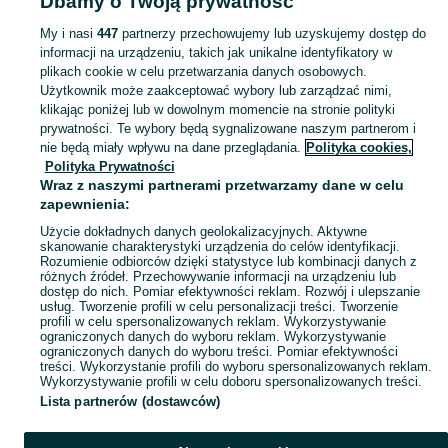
Dbamy o Twoją prywatność
Opolskie
Rowery miejskie - Kluczbork
My i nasi
447
partnerzy przechowujemy lub uzyskujemy dostęp do
informacji na urządzeniu, takich jak unikalne identyfikatory w
KATEGORIA
plikach cookie w celu przetwarzania danych osobowych.
Użytkownik może zaakceptować wybory lub zarządzać nimi,
Zobacz Więc
Sprzedaż rowerów miejskich Kluczbork ▶️ Aktualne oferty nowe i używane ✅ Szeroki wybór produktów w najlepszych cenach ✌ Sprawdź oferty na OLX.pl!
klikając poniżej lub w dowolnym momencie na stronie polityki
prywatności. Te wybory będą sygnalizowane naszym partnerom i
nie będą miały wpływu na dane przeglądania.
Polityka cookies,
Mapa kategorii
Polityka Prywatności
Mapa miejscowości
Wraz z naszymi partnerami przetwarzamy dane w celu
zapewnienia:
Mapa ministron
Użycie dokładnych danych geolokalizacyjnych. Aktywne
Popularne wyszukiwania
skanowanie charakterystyki urządzenia do celów identyfikacji.
Rozumienie odbiorców dzięki statystyce lub kombinacji danych z
różnych źródeł. Przechowywanie informacji na urządzeniu lub
dostęp do nich. Pomiar efektywności reklam. Rozwój i ulepszanie
usług. Tworzenie profili w celu personalizacji treści. Tworzenie
profili w celu spersonalizowanych reklam. Wykorzystywanie
ograniczonych danych do wyboru reklam. Wykorzystywanie
ograniczonych danych do wyboru treści. Pomiar efektywności
treści. Wykorzystanie profili do wyboru spersonalizowanych reklam.
Wykorzystywanie profili w celu doboru spersonalizowanych treści.
Lista partnerów (dostawców)