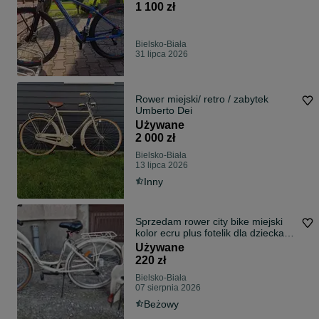
1 100 zł
Bielsko-Biała
31 lipca 2026
Rower miejski/ retro / zabytek
Umberto Dei
Używane
2 000 zł
Bielsko-Biała
13 lipca 2026
Inny
Sprzedam rower city bike miejski
kolor ecru plus fotelik dla dziecka
do 22 kg
Używane
220 zł
Bielsko-Biała
07 sierpnia 2026
Beżowy