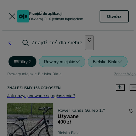
Przejdź do aplikacji
Otwórz
Otwieraj OLX jednym tapnięciem
Znajdź coś dla siebie
Filtry
·
2
Rowery miejskie
Bielsko-Biała
Rowery miejskie Bielsko-Biała
Zobacz Więc
ZNALEŹLIŚMY 156 OGŁOSZEŃ
Jak pozycjonowane są ogłoszenia?
Rower Kands Galileo 17'
Używane
400 zł
Bielsko-Biała