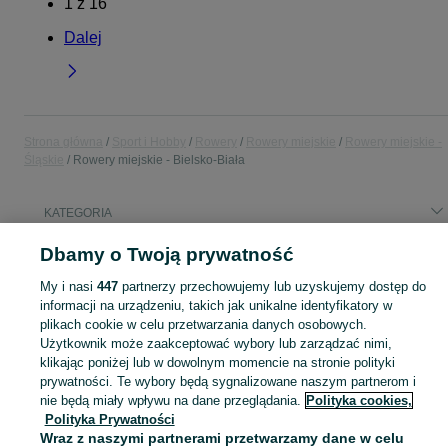
1
z
16
Dalej
Strona główna
Sport i Hobby
Rowery
Rowery miejskie
Rowery miejskie -
Śląskie
Rowery miejskie - Bielsko-Biała
KATEGORIA
Dbamy o Twoją prywatność
Popularne wyszukiwania
rower
My i nasi
447
partnerzy przechowujemy lub uzyskujemy dostęp do
informacji na urządzeniu, takich jak unikalne identyfikatory w
plikach cookie w celu przetwarzania danych osobowych.
Zobacz Więc
Użytkownik może zaakceptować wybory lub zarządzać nimi,
Sprzedaż rowerów miejskich Bielsko-Biała ▶️ Aktualne oferty nowe i używane ✅ Szeroki wybór produktów w najlepszych cenach ✌ Sprawdź oferty na OLX.pl!
klikając poniżej lub w dowolnym momencie na stronie polityki
prywatności. Te wybory będą sygnalizowane naszym partnerom i
Mapa kategorii
nie będą miały wpływu na dane przeglądania.
Polityka cookies,
Polityka Prywatności
Mapa miejscowości
Wraz z naszymi partnerami przetwarzamy dane w celu
Mapa ministron