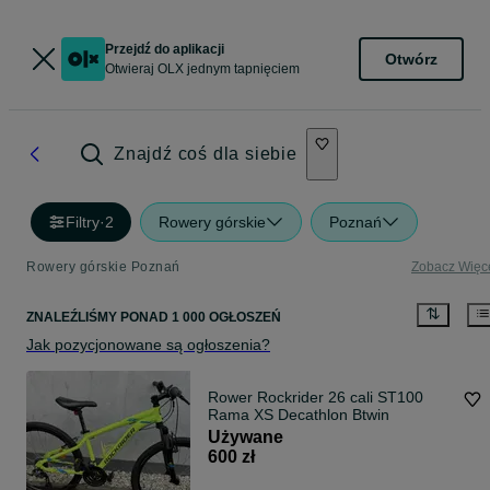
Przejdź do aplikacji
Otwórz
Otwieraj OLX jednym tapnięciem
Znajdź coś dla siebie
Filtry
·
2
Rowery górskie
Poznań
Rowery górskie Poznań
Zobacz Więc
ZNALEŹLIŚMY
PONAD
1 000 OGŁOSZEŃ
Jak pozycjonowane są ogłoszenia?
Rower Rockrider 26 cali ST100
Rama XS Decathlon Btwin
Używane
600 zł