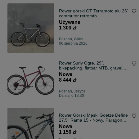
Rower górski GT Terramoto alu 26”
commuter retromtb
Używane
1 300 zł
Poznań, Wilda
06 sierpnia 2026
Rower Surly Ogre, 29",
bikepacking, flatbar MTB, gravel.
Raty 0%!
Nowe
8 444 zł
Poznań, Jeżyce
Dzisiaj o 13:30
Rower Górski Męski Goetze Define
27,5" Rama 15 - Nowy, Paragon,
Gwarancja, Poznań
Nowe
1 150 zł