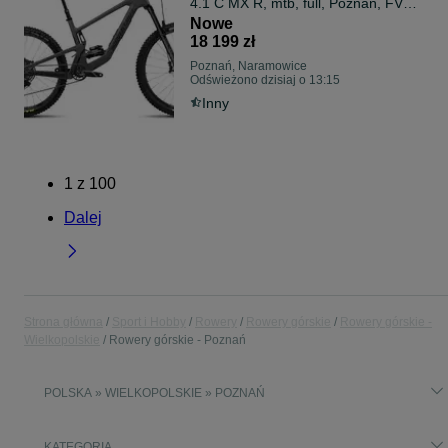
4.1 C MX R, mtb, full, Poznań, FV,
gwar.
Nowe
18 199 zł
Poznań, Naramowice
Odświeżono dzisiaj o 13:15
Inny
1
z
100
Dalej
Strona główna
Sport i Hobby
Rowery
Rowery górskie
Rowery górskie -
Wielkopolskie
Rowery górskie - Poznań
POLSKA » WIELKOPOLSKIE » POZNAŃ
KATEGORIA