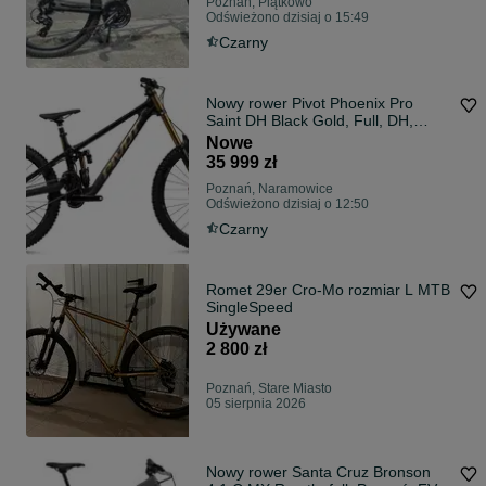
Poznań, Piątkowo
Odświeżono dzisiaj o 15:49
Czarny
Nowy rower Pivot Phoenix Pro
Saint DH Black Gold, Full, DH,
gwar, FV
Nowe
35 999 zł
Poznań, Naramowice
Odświeżono dzisiaj o 12:50
Czarny
Romet 29er Cro-Mo rozmiar L MTB
SingleSpeed
Używane
2 800 zł
Poznań, Stare Miasto
05 sierpnia 2026
Nowy rower Santa Cruz Bronson