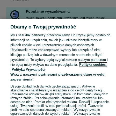
Popularne wyszukiwania
rower
rower7
santa cruz
rower mtb
dirt rower
forude
rower 29
xl
Dbamy o Twoją prywatność
Zobacz Więcej
My i nasi
447
partnerzy przechowujemy lub uzyskujemy dostęp do
informacji na urządzeniu, takich jak unikalne identyfikatory w
plikach cookie w celu przetwarzania danych osobowych.
Zobacz Więc
Sprzedaż rowerów górskich Poznań ▶️ Aktualne oferty nowe i używane ✅ Szeroki wybór produktów w najlepszych cenach ✌ Sprawdź oferty na OLX.pl!
Użytkownik może zaakceptować wybory lub zarządzać nimi,
klikając poniżej lub w dowolnym momencie na stronie polityki
Mapa kategorii
prywatności. Te wybory będą sygnalizowane naszym partnerom i
nie będą miały wpływu na dane przeglądania.
Polityka cookies,
Mapa miejscowości
Polityka Prywatności
Mapa ministron
Wraz z naszymi partnerami przetwarzamy dane w celu
zapewnienia:
Popularne wyszukiwania
Użycie dokładnych danych geolokalizacyjnych. Aktywne
skanowanie charakterystyki urządzenia do celów identyfikacji.
Rozumienie odbiorców dzięki statystyce lub kombinacji danych z
różnych źródeł. Przechowywanie informacji na urządzeniu lub
dostęp do nich. Pomiar efektywności reklam. Rozwój i ulepszanie
usług. Tworzenie profili w celu personalizacji treści. Tworzenie
profili w celu spersonalizowanych reklam. Wykorzystywanie
ograniczonych danych do wyboru reklam. Wykorzystywanie