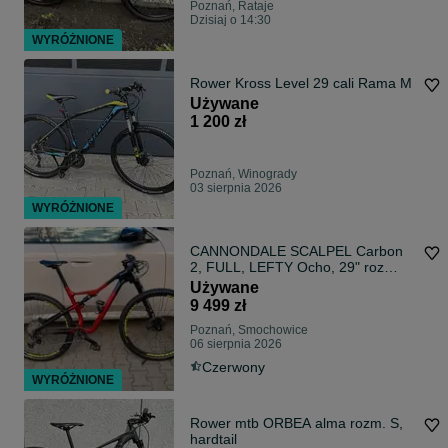
Poznań, Rataje
Dzisiaj o 14:30
WYRÓŻNIONE
Rower Kross Level 29 cali Rama M
Używane
1 200 zł
Poznań, Winogrady
03 sierpnia 2026
WYRÓŻNIONE
CANNONDALE SCALPEL Carbon
2, FULL, LEFTY Ocho, 29" roz
L(56) jak nowy!
Używane
9 499 zł
Poznań, Smochowice
06 sierpnia 2026
Czerwony
WYRÓŻNIONE
Rower mtb ORBEA alma rozm. S,
hardtail