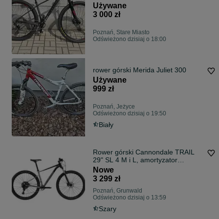
Używane
3 000 zł
Poznań, Stare Miasto
Odświeżono dzisiaj o 18:00
rower górski Merida Juliet 300
Używane
999 zł
Poznań, Jeżyce
Odświeżono dzisiaj o 19:50
Biały
Rower górski Cannondale TRAIL
29" SL 4 M i L, amortyzator
powietrzny, FV23%, nowy
Nowe
3 299 zł
Poznań, Grunwald
Odświeżono dzisiaj o 13:59
Szary