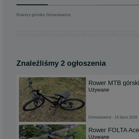
Rowery górskie Domasławice
Strona główna
Sport i Hobby
Rowery
Rowery górskie
Rowery górski
Znaleźliśmy 2 ogłoszenia
Rower MTB górski
Używane
Domasławice - 16 lipca 2026
Rower FOLTA Aced
Używane