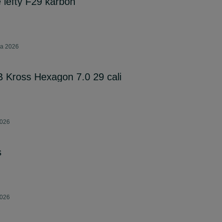
lefty F29 karbon
ia 2026
 Kross Hexagon 7.0 29 cali
2026
s
2026