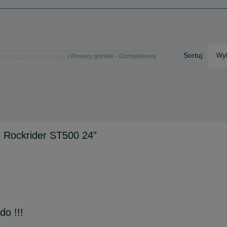
Sortuj:
Wyb
e - Zachodniopomorskie
Rowery górskie - Domasławice
 Rockrider ST500 24”
o !!!