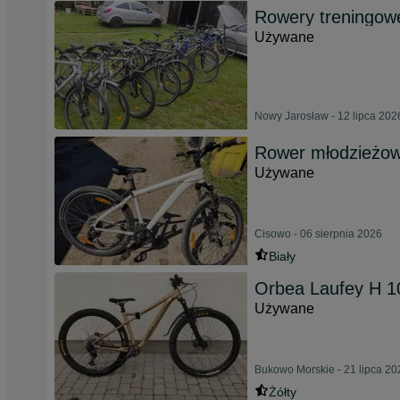
Rowery treningowe
Używane
Nowy Jarosław - 12 lipca 202
Rower młodzieżo
Używane
Cisowo - 06 sierpnia 2026
Biały
Orbea Laufey H 1
Używane
Bukowo Morskie - 21 lipca 20
Żółty