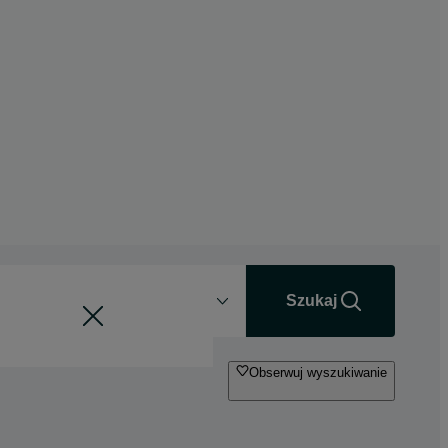
Odległość
+0 km
Szukaj
Obserwuj wyszukiwanie