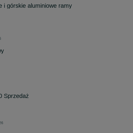
 i górskie aluminiowe ramy
6
wy
0 Sprzedaż
26