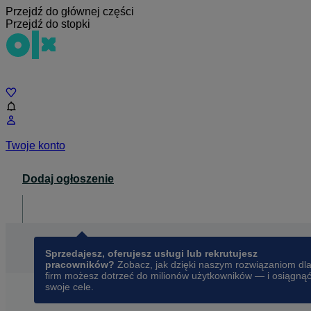
Przejdź do głównej części
Przejdź do stopki
Czat
Twoje konto
Dodaj ogłoszenie
Dla biznesu
opens in a new tab
Sprzedajesz, oferujesz usługi lub rekrutujesz
pracowników?
Zobacz, jak dzięki naszym rozwiązaniom dl
firm możesz dotrzeć do milionów użytkowników — i osiągną
swoje cele.