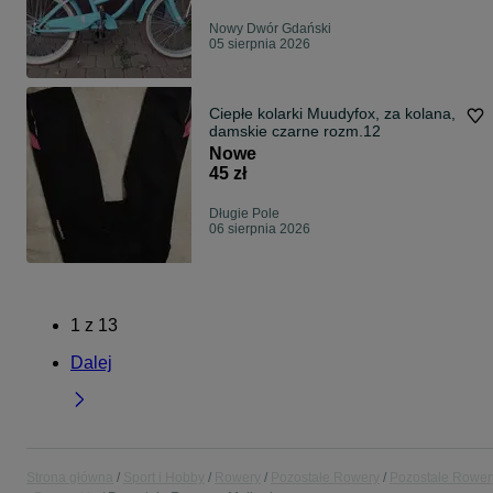
Nowy Dwór Gdański
05 sierpnia 2026
Ciepłe kolarki Muudyfox, za kolana,
damskie czarne rozm.12
Nowe
45 zł
Długie Pole
06 sierpnia 2026
1
z
13
Dalej
Strona główna
Sport i Hobby
Rowery
Pozostałe Rowery
Pozostałe Rower