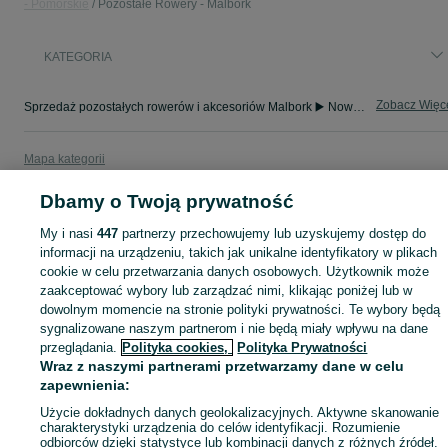
- Pomorskie
Pozostałe Rowery - Malbork
KATEGORIA
Zobacz Więc
Sprzedaż pozostałych rowerów i akcesoriów Malbork ▶️ Nowe i używane oferty ✅ Szeroki wybór w atrakcyjnych cenach ✌ Znajdź ogłoszenia na OLX.pl!
Mapa kategorii
Mapa miejscowości
Dbamy o Twoją prywatność
Mapa ministron
My i nasi
447
partnerzy przechowujemy lub uzyskujemy dostęp do
Popularne wyszukiwania
informacji na urządzeniu, takich jak unikalne identyfikatory w plikach
cookie w celu przetwarzania danych osobowych. Użytkownik może
zaakceptować wybory lub zarządzać nimi, klikając poniżej lub w
dowolnym momencie na stronie polityki prywatności. Te wybory będą
sygnalizowane naszym partnerom i nie będą miały wpływu na dane
przeglądania.
Polityka cookies,
Polityka Prywatności
Wraz z naszymi partnerami przetwarzamy dane w celu
zapewnienia:
Użycie dokładnych danych geolokalizacyjnych. Aktywne skanowanie
charakterystyki urządzenia do celów identyfikacji. Rozumienie
odbiorców dzięki statystyce lub kombinacji danych z różnych źródeł.