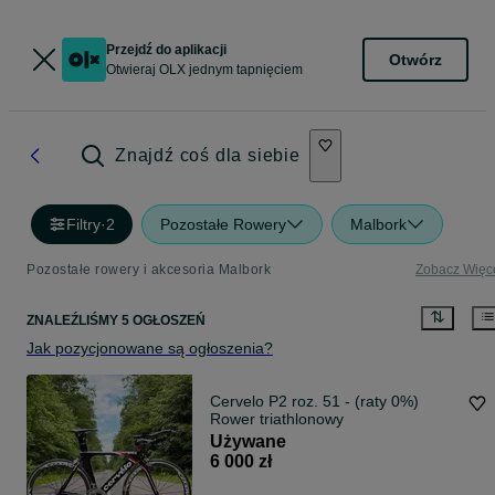
Przejdź do aplikacji
Otwórz
Otwieraj OLX jednym tapnięciem
Znajdź coś dla siebie
Filtry
·
2
Pozostałe Rowery
Malbork
Pozostałe rowery i akcesoria Malbork
Zobacz Więc
ZNALEŹLIŚMY 5 OGŁOSZEŃ
Jak pozycjonowane są ogłoszenia?
Cervelo P2 roz. 51 - (raty 0%)
Rower triathlonowy
Używane
6 000 zł