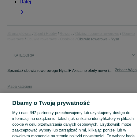
Dalej
Strona główna
Sport i Hobby
Rowery
Odzież i obuwie rowerowe
Obuwie
rowerowe
Obuwie rowerowe - Opolskie
Obuwie rowerowe - Nysa
KATEGORIA
Zobacz Więc
Sprzedaż obuwia rowerowego Nysa ▶️ Aktualne oferty nowe i używane ✅ Szeroki wybór produktów w najlepszych cenach ✌ Sprawdź oferty na OLX.pl!
Mapa kategorii
Mapa miejscowości
Dbamy o Twoją prywatność
Mapa ministron
Popularne wyszukiwania
My i nasi
447
partnerzy przechowujemy lub uzyskujemy dostęp do
informacji na urządzeniu, takich jak unikalne identyfikatory w plikach
cookie w celu przetwarzania danych osobowych. Użytkownik może
zaakceptować wybory lub zarządzać nimi, klikając poniżej lub w
dowolnym momencie na stronie polityki prywatności. Te wybory będą