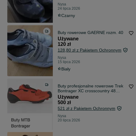
Nysa
24 lipca 2026
Czarny
Buty rowerowe GAERNE rozm. 40
Używane
120 zł
128,80 zł z Pakietem Ochronnym
Nysa
15 lipca 2026
Biały
Buty profesjonalne rowerowe Trek
Bontrager XC crosscountry 48
okazja
Używane
500 zł
521 zł z Pakietem Ochronnym
Nysa
20 lipca 2026