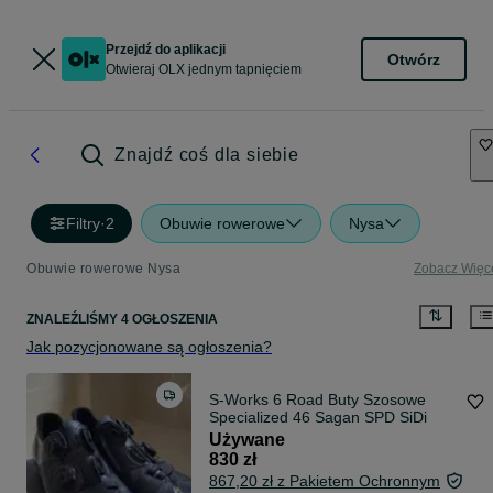
Przejdź do aplikacji
Otwórz
Otwieraj OLX jednym tapnięciem
Znajdź coś dla siebie
Filtry
·
2
Obuwie rowerowe
Nysa
Obuwie rowerowe Nysa
Zobacz Więc
ZNALEŹLIŚMY 4 OGŁOSZENIA
Jak pozycjonowane są ogłoszenia?
S-Works 6 Road Buty Szosowe
Specialized 46 Sagan SPD SiDi
Używane
830 zł
867,20 zł z Pakietem Ochronnym