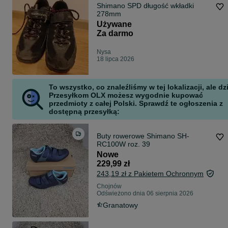
Shimano SPD długość wkładki
278mm
Używane
Za darmo
Nysa
18 lipca 2026
To wszystko, co znaleźliśmy w tej lokalizacji, ale dz
Przesyłkom OLX możesz wygodnie kupować
przedmioty z całej Polski. Sprawdź te ogłoszenia z
dostępną przesyłką:
Buty rowerowe Shimano SH-
RC100W roz. 39
Nowe
229,99 zł
243,19 zł z Pakietem Ochronnym
Chojnów
Odświeżono dnia 06 sierpnia 2026
Granatowy