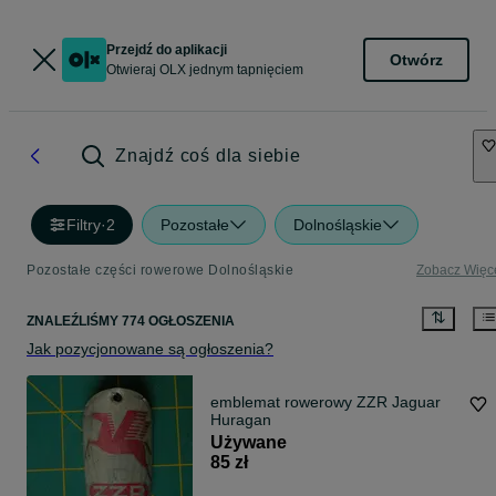
Przejdź do aplikacji
Otwórz
Otwieraj OLX jednym tapnięciem
Znajdź coś dla siebie
Filtry
·
2
Pozostałe
Dolnośląskie
Pozostałe części rowerowe Dolnośląskie
Zobacz Więc
ZNALEŹLIŚMY 774 OGŁOSZENIA
Jak pozycjonowane są ogłoszenia?
emblemat rowerowy ZZR Jaguar
Huragan
Używane
85 zł