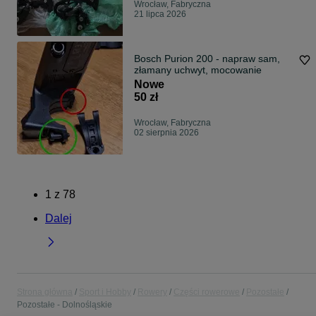
Wrocław, Fabryczna
21 lipca 2026
Bosch Purion 200 - napraw sam,
złamany uchwyt, mocowanie
Nowe
50 zł
Wrocław, Fabryczna
02 sierpnia 2026
1
z
78
Dalej
Strona główna
Sport i Hobby
Rowery
Części rowerowe
Pozostałe
Pozostałe - Dolnośląskie