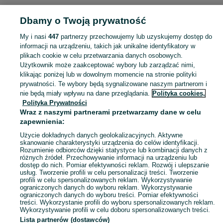
POLSKA » DOLNOŚLĄSKIE
Dbamy o Twoją prywatność
My i nasi
447
partnerzy przechowujemy lub uzyskujemy dostęp do
KATEGORIA
informacji na urządzeniu, takich jak unikalne identyfikatory w
plikach cookie w celu przetwarzania danych osobowych.
Użytkownik może zaakceptować wybory lub zarządzać nimi,
Zobacz Więc
Sprzedaż pozostałych części rowerowych Dolnośląskie ▶️ Nowe i używane oferty ✅ Szeroki wybór w najlepszych cenach ✌ Znajdź ogłoszenia na OLX.pl!
klikając poniżej lub w dowolnym momencie na stronie polityki
prywatności. Te wybory będą sygnalizowane naszym partnerom i
nie będą miały wpływu na dane przeglądania.
Polityka cookies,
Mapa kategorii
Polityka Prywatności
Mapa miejscowości
Wraz z naszymi partnerami przetwarzamy dane w celu
zapewnienia:
Mapa ministron
Użycie dokładnych danych geolokalizacyjnych. Aktywne
Popularne wyszukiwania
skanowanie charakterystyki urządzenia do celów identyfikacji.
Rozumienie odbiorców dzięki statystyce lub kombinacji danych z
różnych źródeł. Przechowywanie informacji na urządzeniu lub
dostęp do nich. Pomiar efektywności reklam. Rozwój i ulepszanie
usług. Tworzenie profili w celu personalizacji treści. Tworzenie
profili w celu spersonalizowanych reklam. Wykorzystywanie
ograniczonych danych do wyboru reklam. Wykorzystywanie
ograniczonych danych do wyboru treści. Pomiar efektywności
treści. Wykorzystanie profili do wyboru spersonalizowanych reklam.
Wykorzystywanie profili w celu doboru spersonalizowanych treści.
Lista partnerów (dostawców)