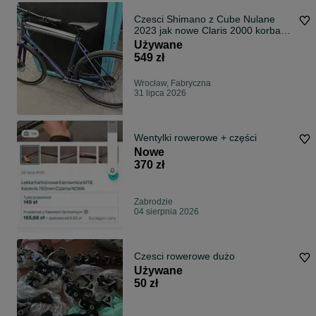
Czesci Shimano z Cube Nulane
2023 jak nowe Claris 2000 korba
manetki przerzutka hamulce Tektro
Używane
549 zł
Wrocław, Fabryczna
31 lipca 2026
Wentylki rowerowe + części
Nowe
370 zł
Zabrodzie
04 sierpnia 2026
Czesci rowerowe dużo
Używane
50 zł