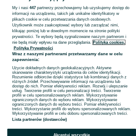
My i nasi
447
partnerzy przechowujemy lub uzyskujemy dostęp do
informacji na urządzeniu, takich jak unikalne identyfikatory w
KATEGORIA
plikach cookie w celu przetwarzania danych osobowych.
Użytkownik może zaakceptować wybory lub zarządzać nimi,
Zobacz Więc
Sprzedaż pedałów i akcesoriów rowerowych Socha ▶️ Aktualne oferty ✅ Duży wybór produktów w atrakcyjnych cenach ✌ Znajdź ogłoszenia na OLX.pl!
klikając poniżej lub w dowolnym momencie na stronie polityki
prywatności. Te wybory będą sygnalizowane naszym partnerom i
nie będą miały wpływu na dane przeglądania.
Polityka cookies,
Mapa kategorii
Polityka Prywatności
Mapa miejscowości
Wraz z naszymi partnerami przetwarzamy dane w celu
zapewnienia:
Mapa ministron
Użycie dokładnych danych geolokalizacyjnych. Aktywne
Popularne wyszukiwania
skanowanie charakterystyki urządzenia do celów identyfikacji.
Rozumienie odbiorców dzięki statystyce lub kombinacji danych z
różnych źródeł. Przechowywanie informacji na urządzeniu lub
dostęp do nich. Pomiar efektywności reklam. Rozwój i ulepszanie
usług. Tworzenie profili w celu personalizacji treści. Tworzenie
profili w celu spersonalizowanych reklam. Wykorzystywanie
ograniczonych danych do wyboru reklam. Wykorzystywanie
ograniczonych danych do wyboru treści. Pomiar efektywności
treści. Wykorzystanie profili do wyboru spersonalizowanych reklam.
Wykorzystywanie profili w celu doboru spersonalizowanych treści.
Lista partnerów (dostawców)
Akceptuj wszystkie