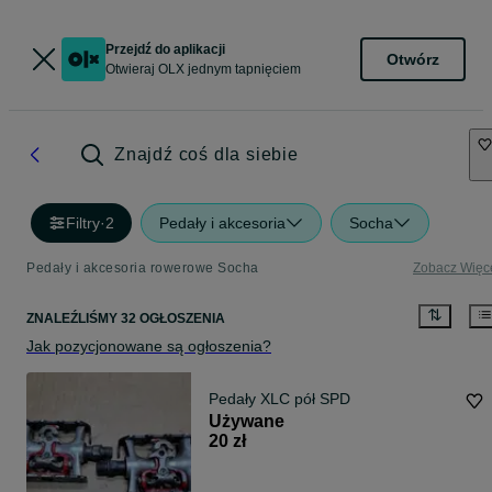
Przejdź do aplikacji
Otwórz
Otwieraj OLX jednym tapnięciem
Znajdź coś dla siebie
Filtry
·
2
Pedały i akcesoria
Socha
Pedały i akcesoria rowerowe Socha
Zobacz Więc
ZNALEŹLIŚMY 32 OGŁOSZENIA
Jak pozycjonowane są ogłoszenia?
Pedały XLC pół SPD
Używane
20 zł