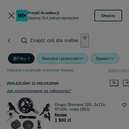
Przejdź do aplikacji
Otwórz
Otwieraj OLX jednym tapnięciem
Znajdź coś dla siebie
Filtry
·
2
Hamulce i przerzutki
Stawiec
Hamulce i przerzutki rowerowe Stawiec
Zobacz Więc
ZNALEŹLIŚMY 22 OGŁOSZENIA
Jak pozycjonowane są ogłoszenia?
Grupa Shimano 105, 2x12s,
R7100, nowa (962)
Nowe
1 900 zł