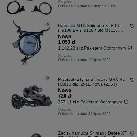
Stawiec
Odświeżono dnia 03 sierpnia 2026
Hamulce MTB Shimano XTR BL-
m9100 BR-m9100 / BR-M9110,
nowe (2062-FM)
Nowe
1 050 zł
1 102,29 zł z Pakietem Ochronnym
Stawiec
Odświeżono dnia 19 lipca 2026
Przerzutka tylna Shimano GRX RD-
RX815 di2, 2x11, nowa (2153)
Nowe
720 zł
757,11 zł z Pakietem Ochronnym
Stawiec
Odświeżono dnia 28 lipca 2026
Zacisk hamulca Shimano Deore XT