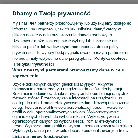
Strona główna
Sport i Hobby
Rowery
Części rowerowe
Hamulce i
Dbamy o Twoją prywatność
przerzutki
Hamulce i przerzutki - Dolnośląskie
Hamulce i przerzutki - Stawie
My i nasi
447
partnerzy przechowujemy lub uzyskujemy dostęp do
KATEGORIA
informacji na urządzeniu, takich jak unikalne identyfikatory w
plikach cookie w celu przetwarzania danych osobowych.
Użytkownik może zaakceptować wybory lub zarządzać nimi,
Zobacz Więc
Sprzedaż hamulców i przerzutek do rowerów Stawiec ▶️ Nowe i używane ✅ Szeroki wybór produktów w atrakcyjnych cenach ✌ Znajdź ogłoszenia na OLX.pl!
klikając poniżej lub w dowolnym momencie na stronie polityki
prywatności. Te wybory będą sygnalizowane naszym partnerom i
nie będą miały wpływu na dane przeglądania.
Polityka cookies,
Mapa kategorii
Polityka Prywatności
Mapa miejscowości
Wraz z naszymi partnerami przetwarzamy dane w celu
zapewnienia:
Mapa ministron
Użycie dokładnych danych geolokalizacyjnych. Aktywne
Popularne wyszukiwania
skanowanie charakterystyki urządzenia do celów identyfikacji.
Rozumienie odbiorców dzięki statystyce lub kombinacji danych z
różnych źródeł. Przechowywanie informacji na urządzeniu lub
dostęp do nich. Pomiar efektywności reklam. Rozwój i ulepszanie
usług. Tworzenie profili w celu personalizacji treści. Tworzenie
profili w celu spersonalizowanych reklam. Wykorzystywanie
ograniczonych danych do wyboru reklam. Wykorzystywanie
ograniczonych danych do wyboru treści. Pomiar efektywności
treści. Wykorzystanie profili do wyboru spersonalizowanych reklam.
Wykorzystywanie profili w celu doboru spersonalizowanych treści.
Lista partnerów (dostawców)