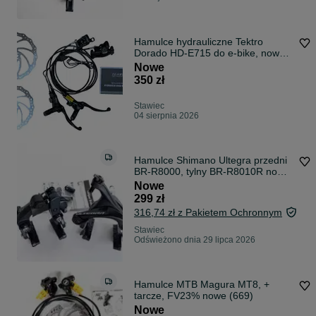
Hamulce hydrauliczne Tektro
Dorado HD-E715 do e-bike, nowe
(243)
Nowe
350 zł
Stawiec
04 sierpnia 2026
Hamulce Shimano Ultegra przedni
BR-R8000, tylny BR-R8010R nowe
(518)
Nowe
299 zł
316,74 zł z Pakietem Ochronnym
Stawiec
Odświeżono dnia 29 lipca 2026
Hamulce MTB Magura MT8, +
tarcze, FV23% nowe (669)
Nowe