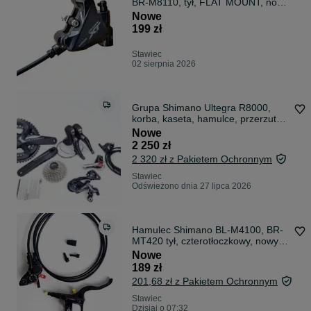
BR-M8110, tył, FLAT MOUNT, nowy
(255B)
Nowe
199 zł
Stawiec
02 sierpnia 2026
Grupa Shimano Ultegra R8000,
korba, kaseta, hamulce, przerzutki
(501)
Nowe
2 250 zł
2 320 zł z Pakietem Ochronnym
Stawiec
Odświeżono dnia 27 lipca 2026
Hamulec Shimano BL-M4100, BR-
MT420 tył, czterotłoczkowy, nowy
(532)
Nowe
189 zł
201,68 zł z Pakietem Ochronnym
Stawiec
Dzisiaj o 07:32