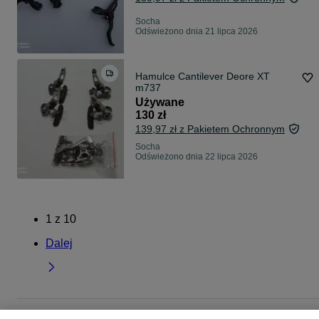
Socha
Odświeżono dnia 21 lipca 2026
Hamulce Cantilever Deore XT
m737
Używane
130 zł
139,97 zł z Pakietem Ochronnym
Socha
Odświeżono dnia 22 lipca 2026
1
z
10
Dalej
Strona główna
Sport i Hobby
Rowery
Części rowerowe
Hamulce i