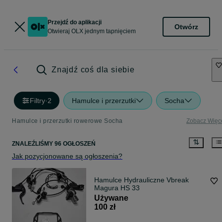
Przejdź do aplikacji
Otwórz
Otwieraj OLX jednym tapnięciem
Znajdź coś dla siebie
Filtry
·
2
Hamulce i przerzutki
Socha
Hamulce i przerzutki rowerowe Socha
Zobacz Więc
ZNALEŹLIŚMY 96 OGŁOSZEŃ
Jak pozycjonowane są ogłoszenia?
Hamulce Hydrauliczne Vbreak
Magura HS 33
Używane
100 zł