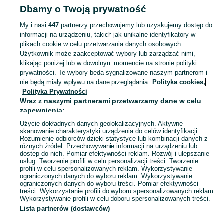
Dbamy o Twoją prywatność
przerzutki
Hamulce i przerzutki - Łódzkie
Hamulce i przerzutki - Socha
My i nasi
447
partnerzy przechowujemy lub uzyskujemy dostęp do
informacji na urządzeniu, takich jak unikalne identyfikatory w
KATEGORIA
plikach cookie w celu przetwarzania danych osobowych.
Użytkownik może zaakceptować wybory lub zarządzać nimi,
Zobacz Więc
Sprzedaż hamulców i przerzutek do rowerów Socha ▶️ Nowe i używane ✅ Szeroki wybór produktów w atrakcyjnych cenach ✌ Znajdź ogłoszenia na OLX.pl!
klikając poniżej lub w dowolnym momencie na stronie polityki
prywatności. Te wybory będą sygnalizowane naszym partnerom i
nie będą miały wpływu na dane przeglądania.
Polityka cookies,
Mapa kategorii
Polityka Prywatności
Mapa miejscowości
Wraz z naszymi partnerami przetwarzamy dane w celu
zapewnienia:
Mapa ministron
Użycie dokładnych danych geolokalizacyjnych. Aktywne
Popularne wyszukiwania
skanowanie charakterystyki urządzenia do celów identyfikacji.
Rozumienie odbiorców dzięki statystyce lub kombinacji danych z
różnych źródeł. Przechowywanie informacji na urządzeniu lub
dostęp do nich. Pomiar efektywności reklam. Rozwój i ulepszanie
usług. Tworzenie profili w celu personalizacji treści. Tworzenie
profili w celu spersonalizowanych reklam. Wykorzystywanie
ograniczonych danych do wyboru reklam. Wykorzystywanie
ograniczonych danych do wyboru treści. Pomiar efektywności
treści. Wykorzystanie profili do wyboru spersonalizowanych reklam.
Wykorzystywanie profili w celu doboru spersonalizowanych treści.
Lista partnerów (dostawców)