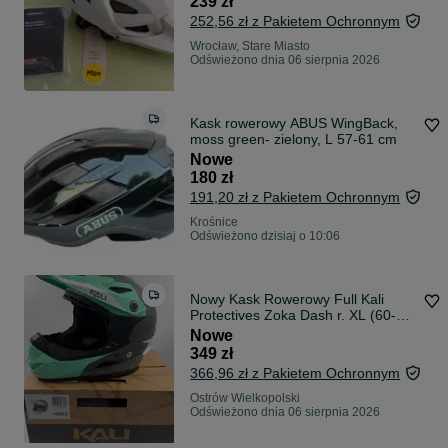
239 zł
252,56 zł z Pakietem Ochronnym
Wrocław, Stare Miasto
Odświeżono dnia 06 sierpnia 2026
Kask rowerowy ABUS WingBack,
moss green- zielony, L 57-61 cm
Nowe
180 zł
191,20 zł z Pakietem Ochronnym
Krośnice
Odświeżono dzisiaj o 10:06
Nowy Kask Rowerowy Full Kali
Protectives Zoka Dash r. XL (60-
62cm)
Nowe
349 zł
366,96 zł z Pakietem Ochronnym
Ostrów Wielkopolski
Odświeżono dnia 06 sierpnia 2026