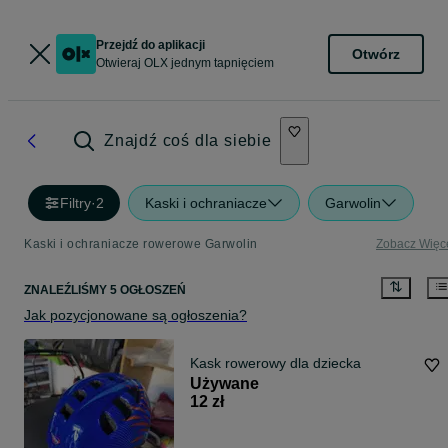
Przejdź do aplikacji
Otwórz
Otwieraj OLX jednym tapnięciem
Znajdź coś dla siebie
Filtry
·
2
Kaski i ochraniacze
Garwolin
Kaski i ochraniacze rowerowe Garwolin
Zobacz Więc
ZNALEŹLIŚMY 5 OGŁOSZEŃ
Jak pozycjonowane są ogłoszenia?
Kask rowerowy dla dziecka
Używane
12 zł