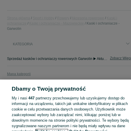
Strona główna
Sport i Hobby
Rowery
Akcesoria rowerowe
Kaski i
ochraniacze
Kaski i ochraniacze - Mazowieckie
Kaski i ochraniacze -
Garwolin
KATEGORIA
Zobacz Więc
Sprzedaż kasków i ochraniaczy rowerowych Garwolin ▶️ Aktualne oferty ✅ Duży wybór produktów w atrakcyjnych cenach ✌ Znajdź ogłoszenia na OLX.pl!
Mapa kategorii
Mapa miejscowości
Dbamy o Twoją prywatność
Mapa ministron
Popularne wyszukiwania
My i nasi
447
partnerzy przechowujemy lub uzyskujemy dostęp do
informacji na urządzeniu, takich jak unikalne identyfikatory w plikach
cookie w celu przetwarzania danych osobowych. Użytkownik może
zaakceptować wybory lub zarządzać nimi, klikając poniżej lub w
dowolnym momencie na stronie polityki prywatności. Te wybory będą
sygnalizowane naszym partnerom i nie będą miały wpływu na dane