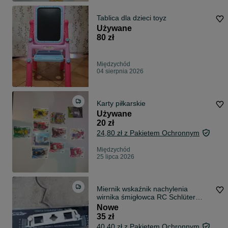
Tablica dla dzieci toyz
Używane
80 zł
Międzychód
04 sierpnia 2026
Karty piłkarskie
Używane
20 zł
24,80 zł z Pakietem Ochronnym
Międzychód
25 lipca 2026
Miernik wskaźnik nachylenia
wirnika śmigłowca RC Schlüter
Modelarstwo
Nowe
35 zł
40,40 zł z Pakietem Ochronnym