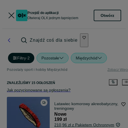
Przejdź do aplikacji
Otwórz
Otwieraj OLX jednym tapnięciem
Znajdź coś dla siebie
Filtry
·
2
Pozostałe
Międzychód
Pozostały sport i hobby Międzychód
Zobacz Więc
ZNALEŹLIŚMY 15 OGŁOSZEŃ
Jak pozycjonowane są ogłoszenia?
Latawiec komorowy akreobatyczny,
treningowy
Nowe
199 zł
210,96 zł z Pakietem Ochronnym