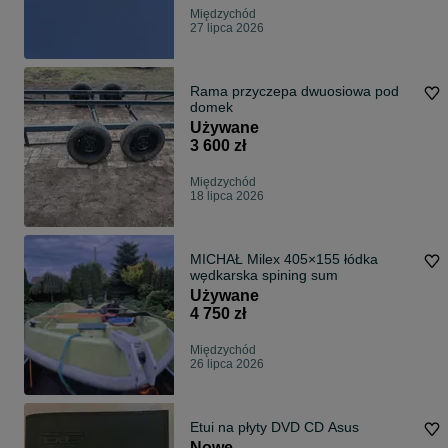
Międzychód
27 lipca 2026
Rama przyczepa dwuosiowa pod
domek
Używane
3 600 zł
Międzychód
18 lipca 2026
MICHAŁ Milex 405×155 łódka
wędkarska spining sum
Używane
4 750 zł
Międzychód
26 lipca 2026
Etui na płyty DVD CD Asus
Nowe