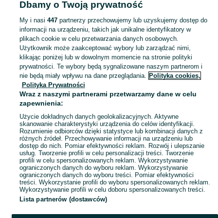
Dbamy o Twoją prywatność
Pozostałe - Międzychód
My i nasi
447
partnerzy przechowujemy lub uzyskujemy dostęp do
informacji na urządzeniu, takich jak unikalne identyfikatory w
KATEGORIA
plikach cookie w celu przetwarzania danych osobowych.
Użytkownik może zaakceptować wybory lub zarządzać nimi,
Zobacz Więc
Sprzedaż pozostałego sprzętu sportowego i hobby Międzychód ▶️ Nowe i używane ✅ Szeroki wybór w najlepszych cenach ✌ Znajdź ogłoszenia na OLX.pl!
klikając poniżej lub w dowolnym momencie na stronie polityki
prywatności. Te wybory będą sygnalizowane naszym partnerom i
nie będą miały wpływu na dane przeglądania.
Polityka cookies,
Mapa kategorii
Polityka Prywatności
Mapa miejscowości
Wraz z naszymi partnerami przetwarzamy dane w celu
zapewnienia:
Mapa ministron
Użycie dokładnych danych geolokalizacyjnych. Aktywne
Popularne wyszukiwania
skanowanie charakterystyki urządzenia do celów identyfikacji.
Rozumienie odbiorców dzięki statystyce lub kombinacji danych z
różnych źródeł. Przechowywanie informacji na urządzeniu lub
dostęp do nich. Pomiar efektywności reklam. Rozwój i ulepszanie
usług. Tworzenie profili w celu personalizacji treści. Tworzenie
profili w celu spersonalizowanych reklam. Wykorzystywanie
ograniczonych danych do wyboru reklam. Wykorzystywanie
ograniczonych danych do wyboru treści. Pomiar efektywności
treści. Wykorzystanie profili do wyboru spersonalizowanych reklam.
Wykorzystywanie profili w celu doboru spersonalizowanych treści.
Lista partnerów (dostawców)