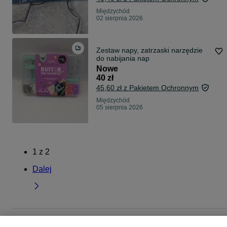
Międzychód
02 sierpnia 2026
Zestaw napy, zatrzaski narzędzie
do nabijania nap
Nowe
40 zł
45,60 zł z Pakietem Ochronnym
Międzychód
05 sierpnia 2026
1
z
2
Dalej
Strona główna
Sport i Hobby
Pozostałe
Pozostałe - Wielkopolskie