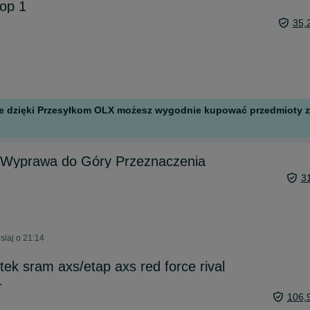
op 1
35,
 ale dzięki Przesyłkom OLX możesz wygodnie kupować przedmioty z 
i Wyprawa do Góry Przeznaczenia
3
siaj o 21:14
ek sram axs/etap axs red force rival
1
106,