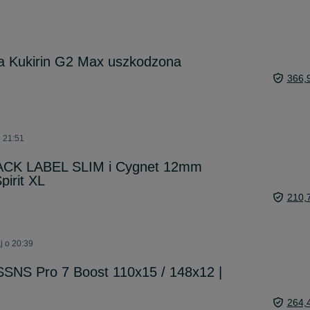
ia Kukirin G2 Max uszkodzona
366,
o 21:51
ACK LABEL SLIM i Cygnet 12mm
pirit XL
210,
j o 20:39
SSNS Pro 7 Boost 110x15 / 148x12 |
264,