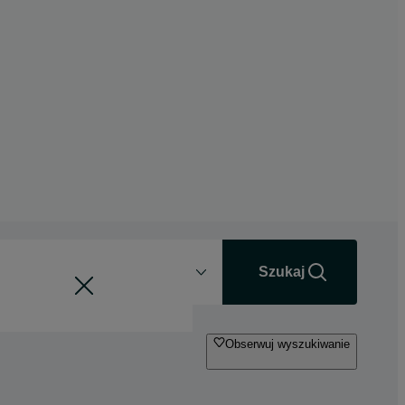
Odległość
+0 km
Szukaj
Obserwuj wyszukiwanie