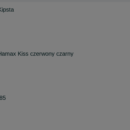
Kipsta
 Hamax Kiss czerwony czarny
85