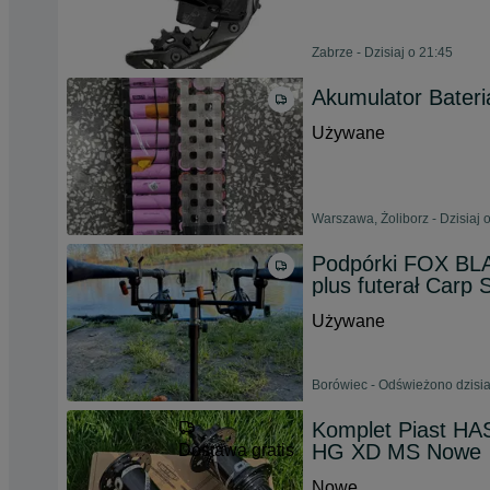
Zabrze - Dzisiaj o 21:45
Akumulator Bater
Używane
Warszawa, Żoliborz - Dzisiaj 
Podpórki FOX BL
plus futerał Carp S
Używane
Borówiec - Odświeżono dzisia
Komplet Piast HA
HG XD MS Nowe
Dostawa gratis
Nowe