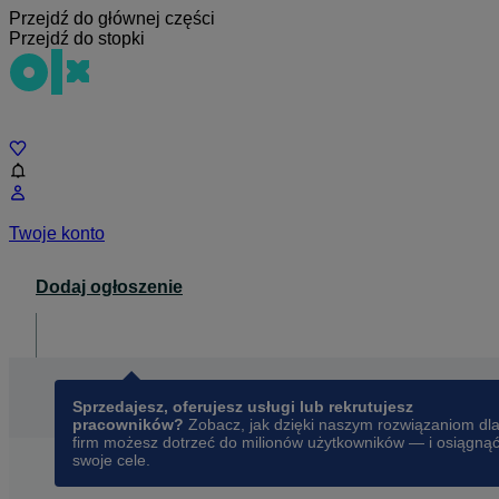
Przejdź do głównej części
Przejdź do stopki
Czat
Twoje konto
Dodaj ogłoszenie
Dla biznesu
opens in a new tab
Sprzedajesz, oferujesz usługi lub rekrutujesz
pracowników?
Zobacz, jak dzięki naszym rozwiązaniom dl
firm możesz dotrzeć do milionów użytkowników — i osiągną
swoje cele.