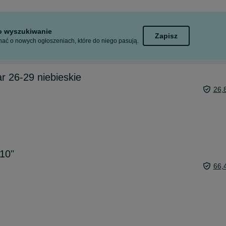
to wyszukiwanie
Zapisz
ać o nowych ogłoszeniach, które do niego pasują.
r 26-29 niebieskie
26,
10"
66,