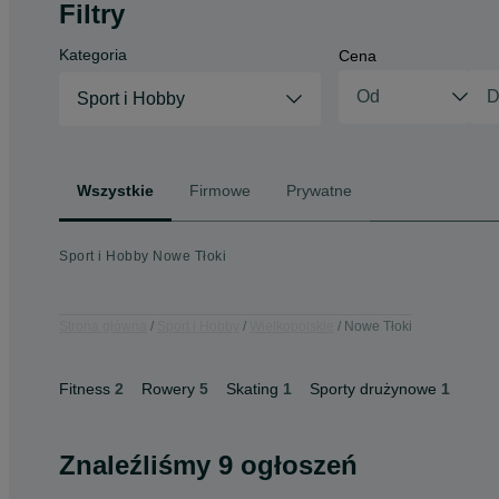
Filtry
Kategoria
Cena
Sport i Hobby
Wszystkie
Firmowe
Prywatne
Sport i Hobby Nowe Tłoki
Strona główna
Sport i Hobby
Wielkopolskie
Nowe Tłoki
Fitness
2
Rowery
5
Skating
1
Sporty drużynowe
1
Znaleźliśmy 9 ogłoszeń