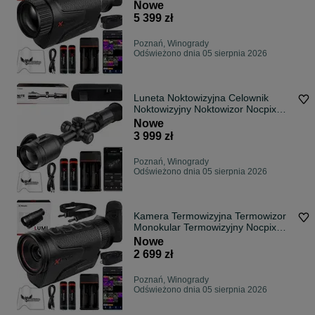
Lumi L35
Nowe
5 399 zł
Poznań, Winogrady
Odświeżono dnia 05 sierpnia 2026
Luneta Noktowizyjna Celownik
Noktowizyjny Noktowizor Nocpix
NITE D70R
Nowe
3 999 zł
Poznań, Winogrady
Odświeżono dnia 05 sierpnia 2026
Kamera Termowizyjna Termowizor
Monokular Termowizyjny Nocpix
Lumi P13
Nowe
2 699 zł
Poznań, Winogrady
Odświeżono dnia 05 sierpnia 2026