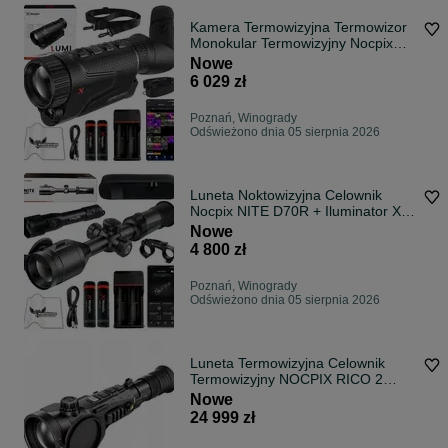
Kamera Termowizyjna Termowizor
Monokular Termowizyjny Nocpix
Lumi L35R
Nowe
6 029 zł
Poznań, Winogrady
Odświeżono dnia 05 sierpnia 2026
Luneta Noktowizyjna Celownik
Nocpix NITE D70R + Iluminator X-
Hog Pro
Nowe
4 800 zł
Poznań, Winogrady
Odświeżono dnia 05 sierpnia 2026
Luneta Termowizyjna Celownik
Termowizyjny NOCPIX RICO 2
H75R LRF 3896m
Nowe
24 999 zł