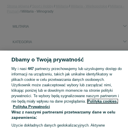
Strona główna
Sport i Hobby
Militaria
Militaria - Wielkopolskie
Militaria -
Poznań
Militaria - Winogrady
MILITARIA
KATEGORIA
Popularne wyszukiwania
Dbamy o Twoją prywatność
szydło
My i nasi
447
partnerzy przechowujemy lub uzyskujemy dostęp do
informacji na urządzeniu, takich jak unikalne identyfikatory w
Zobacz Więc
Sprzedaż militariów Poznań ▶️ Aktualne oferty nowe i używane ✅ Szeroki wybór produktów w atrakcyjnych cenach ✌ Przeglądaj ogłoszenia na OLX.pl!
plikach cookie w celu przetwarzania danych osobowych.
Użytkownik może zaakceptować wybory lub zarządzać nimi,
klikając poniżej lub w dowolnym momencie na stronie polityki
Mapa kategorii
prywatności. Te wybory będą sygnalizowane naszym partnerom i
nie będą miały wpływu na dane przeglądania.
Polityka cookies,
Mapa miejscowości
Polityka Prywatności
Mapa ministron
Wraz z naszymi partnerami przetwarzamy dane w celu
Popularne wyszukiwania
zapewnienia:
Użycie dokładnych danych geolokalizacyjnych. Aktywne