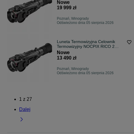
H50R LRF 2600m
Nowe
19 999 zł
Poznań, Winogrady
Odświeżono dnia 05 sierpnia 2026
Luneta Termowizyjna Celownik
Termowizyjny NOCPIX RICO 2
L42R LRF 2197m
Nowe
13 490 zł
Poznań, Winogrady
Odświeżono dnia 05 sierpnia 2026
1
z
27
Dalej