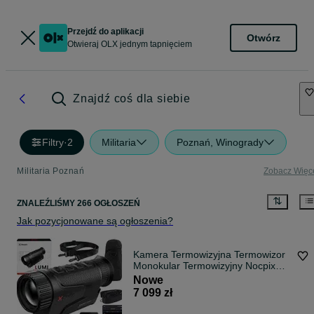
Przejdź do aplikacji
Otwórz
Otwieraj OLX jednym tapnięciem
Znajdź coś dla siebie
Filtry
·
2
Militaria
Poznań, Winogrady
Militaria Poznań
Zobacz Więc
ZNALEŹLIŚMY 266 OGŁOSZEŃ
Jak pozycjonowane są ogłoszenia?
Kamera Termowizyjna Termowizor
Monokular Termowizyjny Nocpix
Lumi H35
Nowe
7 099 zł