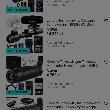
Poznań, Winogrady
30 lipca 2026
WYRÓŻNIONE
Luneta Termowizyjna Celownik
Termowizyjny HIKMICRO Stellar
SQ35L 3.0
Nowe
14 399 zł
Poznań, Winogrady
30 lipca 2026
WYRÓŻNIONE
Kamera Termowizyjna Termowizor
Monokular Hikmicro Lynx LH25 3.0
/ V3
Nowe
4 769 zł
Poznań, Winogrady
30 lipca 2026
WYRÓŻNIONE
Kamera Termowizyjna Termowizor
Monokular Termowizyjny Nocpix