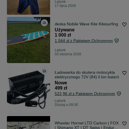
Lębork
17 lipca 2026
deska Nobile Wave Kite Kitesurfing
Używane
1 000 zł
1 044 zł z Pakietem Ochronnym
Lębork
03 sierpnia 2026
Ładowarka do skutera motocykla
elektrycznego 72V (84) li lon baterii
Nowe
499 zł
522,96 zł z Pakietem Ochronnym
Lębork
Dzisiaj o 09:30
Wheeler Hornet LTD Carbon | FOX
| Shimano XT | DT Swiss | Enduro