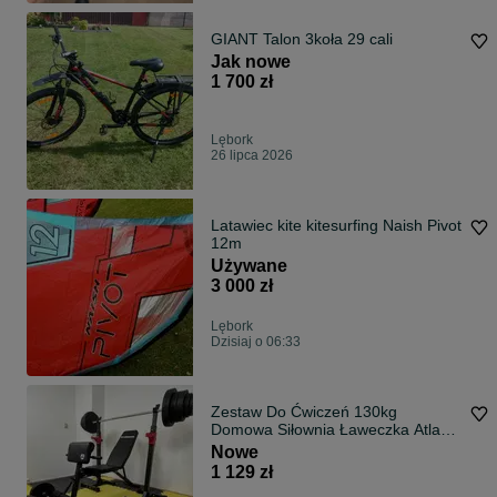
GIANT Talon 3koła 29 cali
Jak nowe
1 700 zł
Lębork
26 lipca 2026
Latawiec kite kitesurfing Naish Pivot
12m
Używane
3 000 zł
Lębork
Dzisiaj o 06:33
Zestaw Do Ćwiczeń 130kg
Domowa Siłownia Ławeczka Atlas
Sprzęt Siłowy
Nowe
1 129 zł