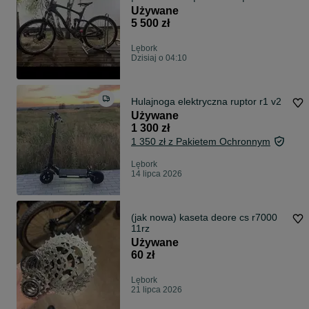
26"
Używane
5 500 zł
Lębork
Dzisiaj o 04:10
Hulajnoga elektryczna ruptor r1 v2
Używane
1 300 zł
1 350 zł z Pakietem Ochronnym
Lębork
14 lipca 2026
(jak nowa) kaseta deore cs r7000
11rz
Używane
60 zł
Lębork
21 lipca 2026