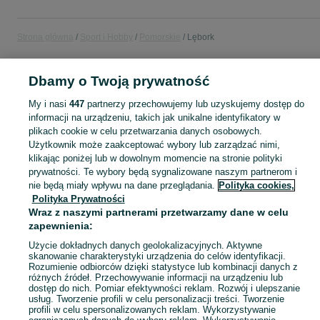
Strona główna
Sport i Hobby
Pomorskie
Lębork
SPORT I HOBBY
Dbamy o Twoją prywatność
My i nasi
447
partnerzy przechowujemy lub uzyskujemy dostęp do
KATEGORIA
informacji na urządzeniu, takich jak unikalne identyfikatory w
plikach cookie w celu przetwarzania danych osobowych.
Użytkownik może zaakceptować wybory lub zarządzać nimi,
Zobacz Więc
Sprzedaż sprzętu sportowego i hobby Lębork ▶️ Szeroki wybór produktów ✅ Nowe i używane w atrakcyjnych cenach ✌ Sprawdź ogłoszenia na OLX.pl!
klikając poniżej lub w dowolnym momencie na stronie polityki
prywatności. Te wybory będą sygnalizowane naszym partnerom i
nie będą miały wpływu na dane przeglądania.
Polityka cookies,
Mapa kategorii
Polityka Prywatności
Mapa miejscowości
Wraz z naszymi partnerami przetwarzamy dane w celu
Mapa ministron
zapewnienia:
Popularne wyszukiwania
Użycie dokładnych danych geolokalizacyjnych. Aktywne
skanowanie charakterystyki urządzenia do celów identyfikacji.
Rozumienie odbiorców dzięki statystyce lub kombinacji danych z
różnych źródeł. Przechowywanie informacji na urządzeniu lub
dostęp do nich. Pomiar efektywności reklam. Rozwój i ulepszanie
usług. Tworzenie profili w celu personalizacji treści. Tworzenie
profili w celu spersonalizowanych reklam. Wykorzystywanie