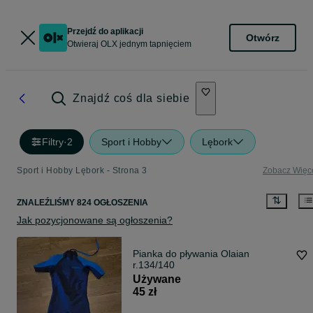
Przejdź do aplikacji
Otwórz
Otwieraj OLX jednym tapnięciem
Znajdź coś dla siebie
Filtry
·
2
Sport i Hobby
Lębork
Sport i Hobby Lębork - Strona 3
Zobacz Więc
ZNALEŹLIŚMY 824 OGŁOSZENIA
Jak pozycjonowane są ogłoszenia?
Pianka do pływania Olaian
r.134/140
Używane
45 zł