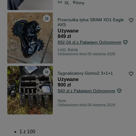
XL
Inny
Przerzutka tylna SRAM XO1 Eagle
AXS
Używane
849 zł
892,04 zł z Pakietem Ochronnym
Łódź, Bałuty
Odświeżono dnia 06 sierpnia 2026
Sygnalizatory Gizmo2 3+1+1
Używane
900 zł
940 zł z Pakietem Ochronnym
Nysa
Odświeżono dnia 06 sierpnia 2026
1
z
100