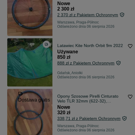
Palladium 33 - Shimano
Nowe
Road/Bianchi Infinito
2 300 zł
2 370 zł z Pakietem Ochronnym
Warszawa, Praga-Północ
Odświeżono dnia 06 sierpnia 2026
Latawiec Kite North Orbit 9m 2022
Używane
850 zł
888 zł z Pakietem Ochronnym
Gdańsk, Aniołki
Odświeżono dnia 06 sierpnia 2026
Opony Szosowe Pirelli Cinturato
Dostawa gratis
Velo TLR 32mm (622-32),
Shimano, ArmourTech -
Nowe
Nowe/Bianchi/
320 zł
338,71 zł z Pakietem Ochronnym
Warszawa, Praga-Północ
Odświeżono dnia 06 sierpnia 2026