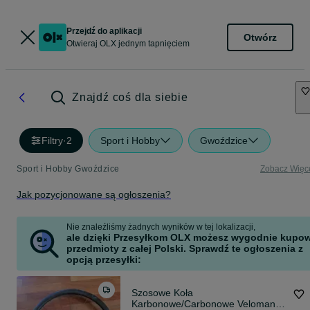
Przejdź do aplikacji
Otwórz
Otwieraj OLX jednym tapnięciem
Znajdź coś dla siebie
Filtry
·
2
Sport i Hobby
Gwoździce
Sport i Hobby Gwoździce
Zobacz Więc
Jak pozycjonowane są ogłoszenia?
Nie znaleźliśmy żadnych wyników w tej lokalizacji,
ale dzięki Przesyłkom OLX możesz wygodnie kupo
przedmioty z całej Polski. Sprawdź te ogłoszenia z
opcją przesyłki:
Szosowe Koła
Karbonowe/Carbonowe Veloman