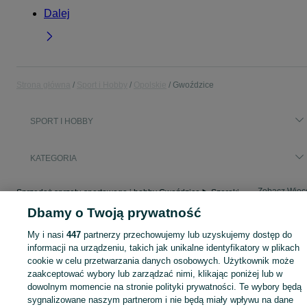
Dalej
Strona główna
Sport i Hobby
Opolskie
Gwoździce
SPORT I HOBBY
KATEGORIA
Zobacz Więc
Sprzedaż sprzętu sportowego i hobby Gwoździce ▶️ Szeroki wybór produktów ✅ Nowe i używane w atrakcyjnych cenach ✌ Sprawdź ogłoszenia na OLX.pl!
Dbamy o Twoją prywatność
Mapa kategorii
My i nasi
447
partnerzy przechowujemy lub uzyskujemy dostęp do
Mapa miejscowości
informacji na urządzeniu, takich jak unikalne identyfikatory w plikach
cookie w celu przetwarzania danych osobowych. Użytkownik może
Mapa ministron
zaakceptować wybory lub zarządzać nimi, klikając poniżej lub w
Popularne wyszukiwania
dowolnym momencie na stronie polityki prywatności. Te wybory będą
sygnalizowane naszym partnerom i nie będą miały wpływu na dane