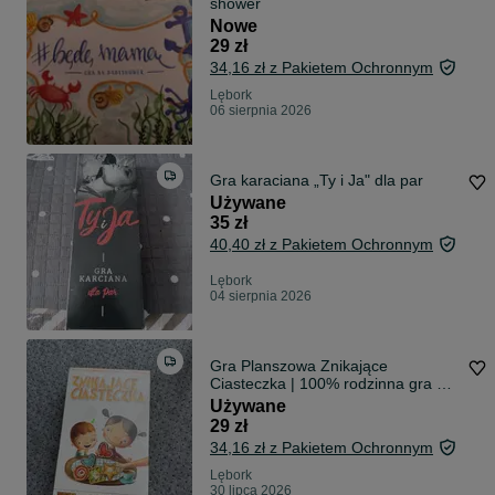
shower
Nowe
29 zł
34,16 zł z Pakietem Ochronnym
Lębork
06 sierpnia 2026
Gra karaciana „Ty i Ja" dla par
Używane
35 zł
40,40 zł z Pakietem Ochronnym
Lębork
04 sierpnia 2026
Gra Planszowa Znikające
Ciasteczka | 100% rodzinna gra na
refleks &%
Używane
29 zł
34,16 zł z Pakietem Ochronnym
Lębork
30 lipca 2026