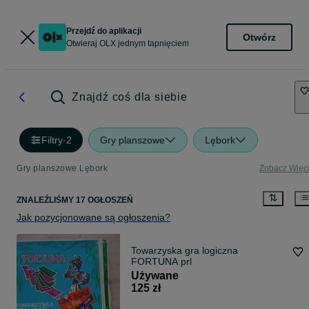
Przejdź do aplikacji
Otwórz
Otwieraj OLX jednym tapnięciem
Znajdź coś dla siebie
Filtry
·
2
Gry planszowe
Lębork
Gry planszowe Lębork
Zobacz Więc
ZNALEŹLIŚMY 17 OGŁOSZEŃ
Jak pozycjonowane są ogłoszenia?
Towarzyska gra logiczna
FORTUNA prl
Używane
125 zł