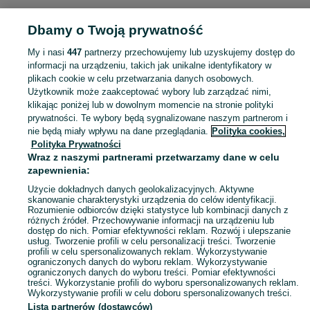
Strona główna
Sport i Hobby
Gry planszowe
Gry planszowe - Pomorskie
Dbamy o Twoją prywatność
Gry planszowe - Lębork
My i nasi
447
partnerzy przechowujemy lub uzyskujemy dostęp do
KATEGORIA
informacji na urządzeniu, takich jak unikalne identyfikatory w
plikach cookie w celu przetwarzania danych osobowych.
Użytkownik może zaakceptować wybory lub zarządzać nimi,
Zobacz Więc
Sprzedaż gier planszowych Lębork ▶️ Aktualne oferty nowe i używane ✅ Szeroki wybór produktów w najlepszych cenach ✌ Sprawdź oferty na OLX.pl!
klikając poniżej lub w dowolnym momencie na stronie polityki
prywatności. Te wybory będą sygnalizowane naszym partnerom i
nie będą miały wpływu na dane przeglądania.
Polityka cookies,
Mapa kategorii
Polityka Prywatności
Mapa miejscowości
Wraz z naszymi partnerami przetwarzamy dane w celu
zapewnienia:
Mapa ministron
Użycie dokładnych danych geolokalizacyjnych. Aktywne
Popularne wyszukiwania
skanowanie charakterystyki urządzenia do celów identyfikacji.
Rozumienie odbiorców dzięki statystyce lub kombinacji danych z
różnych źródeł. Przechowywanie informacji na urządzeniu lub
dostęp do nich. Pomiar efektywności reklam. Rozwój i ulepszanie
usług. Tworzenie profili w celu personalizacji treści. Tworzenie
profili w celu spersonalizowanych reklam. Wykorzystywanie
ograniczonych danych do wyboru reklam. Wykorzystywanie
ograniczonych danych do wyboru treści. Pomiar efektywności
treści. Wykorzystanie profili do wyboru spersonalizowanych reklam.
Wykorzystywanie profili w celu doboru spersonalizowanych treści.
Lista partnerów (dostawców)