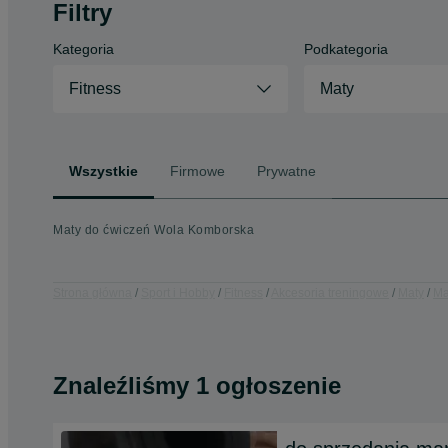
Filtry
Kategoria
Podkategoria
Fitness
Maty
Wszystkie
Firmowe
Prywatne
Maty do ćwiczeń Wola Komborska
Strona główna
Sport i Hobby
Fitness
Akcesoria treningowe
Maty
Ma
Znaleźliśmy 1 ogłoszenie