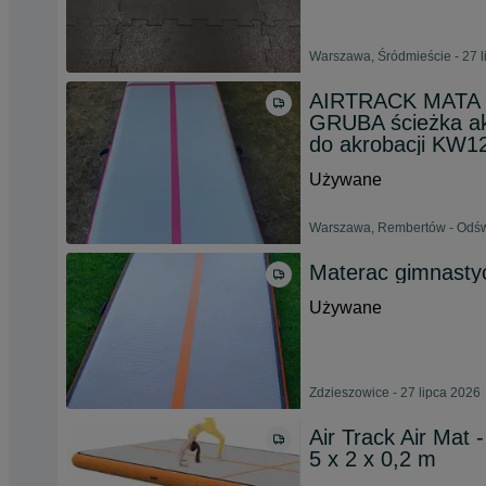
Warszawa, Śródmieście - 27 l
AIRTRACK MATA
GRUBA ścieżka ak
do akrobacji KW1
Używane
Warszawa, Rembertów - Odświ
Materac gimnastyc
Używane
Zdzieszowice - 27 lipca 2026
Air Track Air Mat
5 x 2 x 0,2 m