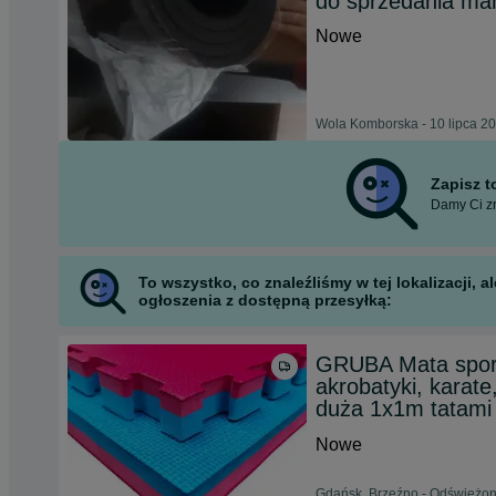
do sprzedania m
Nowe
Wola Komborska - 10 lipca 2
Zapisz 
Damy Ci zn
To wszystko, co znaleźliśmy w tej lokalizacji,
ogłoszenia z dostępną przesyłką:
GRUBA Mata sport
akrobatyki, karat
duża 1x1m tatami
Nowe
Gdańsk, Brzeźno - Odświeżono