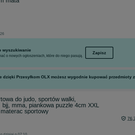
am mata
026
to wyszukiwanie
Zapisz
ać o nowych ogłoszeniach, które do niego pasują.
 ale dzięki Przesyłkom OLX możesz wygodnie kupować przedmioty z 
owa do judo, sportów walki,
e, bjj, mma, piankowa puzzle 4cm XXL
 materac sportowy
76,
 dzisiaj o 07:10