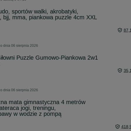
o, sportów walki, akrobatyki,
e, bjj, mma, piankowa puzzle 4cm XXL
87,
o dnia 06 sierpnia 2026
siłowni Puzzle Gumowo-Piankowa 2w1
t
35,
o dnia 06 sierpnia 2026
czna mata gimnastyczna 4 metrów
teraca jogi, treningu,
abawy w wodzie z pompą
418,