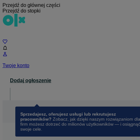
Przejdź do głównej części
Przejdź do stopki
Czat
Twoje konto
Dodaj ogłoszenie
Dla biznesu
opens in a new tab
Sprzedajesz, oferujesz usługi lub rekrutujesz
pracowników?
Zobacz, jak dzięki naszym rozwiązaniom dl
firm możesz dotrzeć do milionów użytkowników — i osiągną
swoje cele.