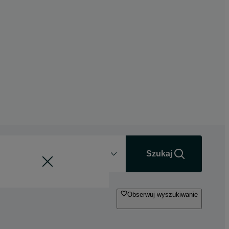
Odległość
+0 km
Szukaj
Obserwuj wyszukiwanie