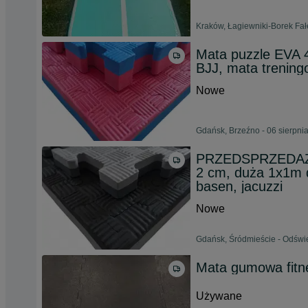
Kraków, Łagiewniki-Borek Fałę
Mata puzzle EVA
BJJ, mata treningo
Nowe
Gdańsk, Brzeźno - 06 sierpni
PRZEDSPRZEDAŻ:
2 cm, duża 1x1m d
basen, jacuzzi
Nowe
Gdańsk, Śródmieście - Odświe
Mata gumowa fitne
Używane