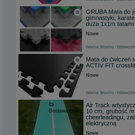
GRUBA Mata do jud
gimnastyki, karat
duża 1x1m tatami
Nowe
Gdańsk, Brzeźno - Odświeżon
Mata do ćwiczeń 
ACTIV FIT crossfi
Nowe
Gdańsk, Brzeźno - Odświeżon
Air Track artysty
10 cm, grubość ma
Dostawa gratis
cheerleadingu, z
elektryczną
Nowe