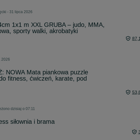
cki - 31 lipca 2026
 4cm 1x1 m XXL GRUBA – judo, MMA,
wa, sporty walki, akrobatyki
87,
a 2026
 NOWA Mata piankowa puzzle
o fitness, ćwiczeń, karate, pod
53,
żono dzisiaj o 07:11
ss siłownia i brama