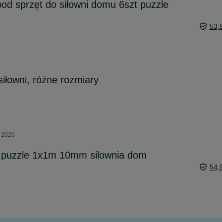
od sprzęt do siłowni domu 6szt puzzle
53,
łowni, różne rozmiary
a 2026
 puzzle 1x1m 10mm silownia dom
54,