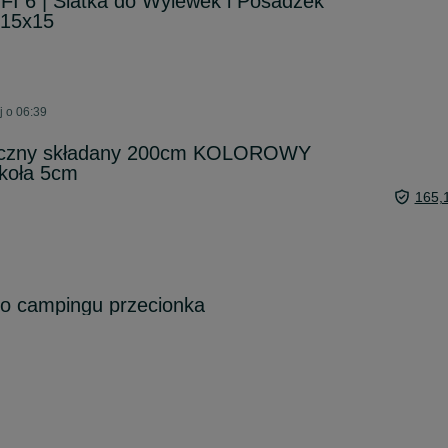
FI 6 | Siatka do Wylewek i Posadzek
 15x15
j o 06:39
yczny składany 200cm KOLOROWY
koła 5cm
165,
o campingu przecionka