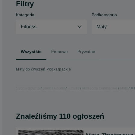
Filtry
Kategoria
Podkategoria
Fitness
Maty
Wszystkie
Firmowe
Prywatne
Maty do ćwiczeń Podkarpackie
Strona główna
Sport i Hobby
Fitness
Akcesoria treningowe
Maty
Ma
Znaleźliśmy 110 ogłoszeń