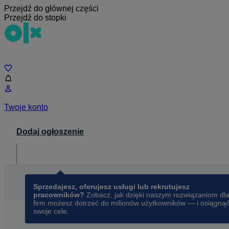
Przejdź do głównej części
Przejdź do stopki
Czat
Twoje konto
Dodaj ogłoszenie
Dla biznesu
opens in a new tab
Sprzedajesz, oferujesz usługi lub rekrutujesz
pracowników?
Zobacz, jak dzięki naszym rozwiązaniom dl
firm możesz dotrzeć do milionów użytkowników — i osiągną
swoje cele.