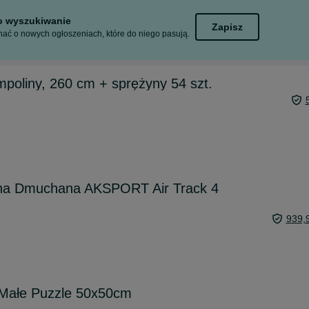
to wyszukiwanie
Zapisz
ać o nowych ogłoszeniach, które do niego pasują.
mpoliny, 260 cm + sprężyny 54 szt.
na Dmuchana AKSPORT Air Track 4
939,
Małe Puzzle 50x50cm