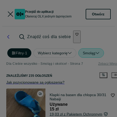
Przejdź do aplikacji
Otwórz
Otwieraj OLX jednym tapnięciem
Znajdź coś dla siebie
Filtry
·
1
Wybierz kategorię
Smoląg
Dla Ciebie wszystko - Smoląg i okolice! - Strona 7
Zobacz Więc
ZNALEŹLIŚMY 235 OGŁOSZEŃ
Jak pozycjonowane są ogłoszenia?
Klapki na basen dla chlopca 30/31
Nabaiji
Używane
15 zł
19,03 zł z Pakietem Ochronnym