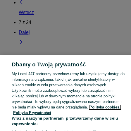
Wstecz
7
z
24
Dalej
Strona główna
Pomorskie
Smoląg
Dbamy o Twoją prywatność
My i nasi
447
partnerzy przechowujemy lub uzyskujemy dostęp do
KATEGORIA
informacji na urządzeniu, takich jak unikalne identyfikatory w
plikach cookie w celu przetwarzania danych osobowych.
Użytkownik może zaakceptować wybory lub zarządzać nimi,
Skorzystaj z największego serwisu ogłoszeniowego - Smoląg i okolice! Kupuj to, czego pragniesz i sprzedawaj to, czego już nie potrzebujesz!
Zobacz Więc
klikając poniżej lub w dowolnym momencie na stronie polityki
prywatności. Te wybory będą sygnalizowane naszym partnerom i
Mapa kategorii
nie będą miały wpływu na dane przeglądania.
Polityka cookies,
Polityka Prywatności
Mapa miejscowości
Wraz z naszymi partnerami przetwarzamy dane w celu
Mapa ministron
zapewnienia:
Popularne wyszukiwania