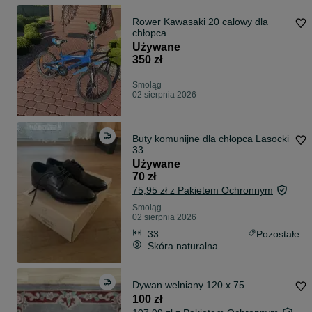
Rower Kawasaki 20 calowy dla
chłopca
Używane
350 zł
Smoląg
02 sierpnia 2026
Buty komunijne dla chłopca Lasocki
33
Używane
70 zł
75,95 zł z Pakietem Ochronnym
Smoląg
02 sierpnia 2026
33
Pozostałe
Skóra naturalna
Dywan welniany 120 x 75
100 zł