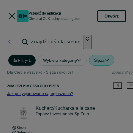
Przejdź do aplikacji
Otwórz
Otwieraj OLX jednym tapnięciem
Znajdź coś dla siebie
Filtry
·
1
Wybierz kategorię
Ślęza
Dla Ciebie wszystko - Ślęza i okolice!
Zobacz Więc
ZNALEŹLIŚMY 650 OGŁOSZEŃ
Jak pozycjonowane są ogłoszenia?
Kucharz/Kucharka a’la carte
Topacz Investments Sp.Zo.o.
Ślęza
Pełny etat