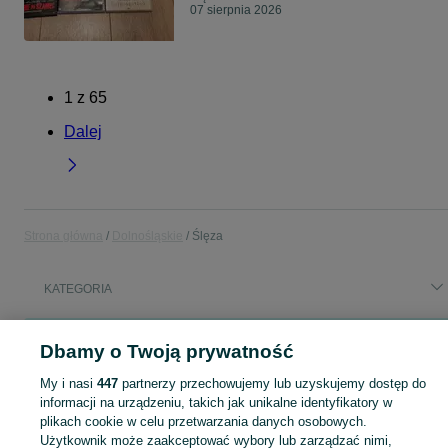
07 sierpnia 2026
1
z
65
Dalej
Strona główna
Dolnośląskie
Ślęza
KATEGORIA
Popularne wyszukiwania
Dbamy o Twoją prywatność
nowe oblicza geografii 1
matematyka 1 pazdro
My i nasi
447
partnerzy przechowujemy lub uzyskujemy dostęp do
informacji na urządzeniu, takich jak unikalne identyfikatory w
Skorzystaj z największego serwisu ogłoszeniowego - Ślęza i okolice! Kupuj to, czego pragniesz i sprzedawaj to, czego już nie potrzebujesz!
Zobacz Więc
plikach cookie w celu przetwarzania danych osobowych.
Użytkownik może zaakceptować wybory lub zarządzać nimi,