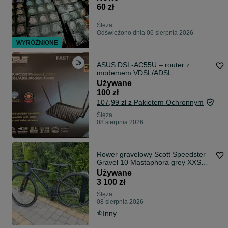
60 zł
Ślęza
Odświeżono dnia 06 sierpnia 2026
WYRÓŻNIONE
ASUS DSL-AC55U – router z
modemem VDSL/ADSL
Używane
100 zł
107,99 zł z Pakietem Ochronnym
Ślęza
08 sierpnia 2026
Rower gravelowy Scott Speedster
Gravel 10 Mastaphora grey XXS
47cm 28 cali
Używane
3 100 zł
Ślęza
08 sierpnia 2026
Inny