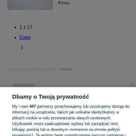
Inny
1
z
17
Dalej
Strona główna
Wielkopolskie
Sławno
KATEGORIA
Dbamy o Twoją prywatność
Popularne wyszukiwania
My i nasi
447
partnerzy przechowujemy lub uzyskujemy dostęp do
brukarz
informacji na urządzeniu, takich jak unikalne identyfikatory w
plikach cookie w celu przetwarzania danych osobowych.
Użytkownik może zaakceptować wybory lub zarządzać nimi,
Skorzystaj z największego serwisu ogłoszeniowego - Sławno i okolice! Kupuj to, czego pragniesz i sprzedawaj to, czego już nie potrzebujesz!
Zobacz Więc
klikając poniżej lub w dowolnym momencie na stronie polityki
prywatności. Te wybory będą sygnalizowane naszym partnerom i