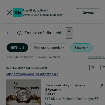
Przejdź do aplikacji
Otwórz
Otwieraj OLX jednym tapnięciem
Znajdź coś dla siebie
Filtry
·
1
Wybierz kategorię
Sławno
Dla Ciebie wszystko - Sławno i okolice!
Zobacz Więc
ZNALEŹLIŚMY 166 OGŁOSZEŃ
Jak pozycjonowane są ogłoszenia?
Pierścionek złoty z cyrkonią.
Dostawa gratis
Używane
690 zł
717,65 zł z Pakietem Ochronnym
Sławno