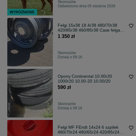
Skoroszów
Odświeżono dnia 05 sierpnia 2026
WYRÓŻNIONE
Felgi 15x38 18.4r38 480/70r38
420/85r38 460/85r38 Case felga
16.9r38
1 350 zł
Skoroszów
Dzisiaj o 09:16
Opony Continental 10.00r20
1000r20 10.00-20 10.00/20
590 zł
Skoroszów
Dzisiaj o 09:16
Felgi MF FEndt 14x24 6 szpilek
480/70r24 480/65r24 420/85r24