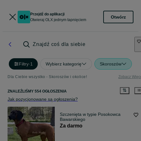
Przejdź do aplikacji
Otwórz
Otwieraj OLX jednym tapnięciem
Znajdź coś dla siebie
Filtry
·
1
Wybierz kategorię
Skoroszów
Dla Ciebie wszystko - Skoroszów i okolice!
Zobacz Więc
ZNALEŹLIŚMY 554 OGŁOSZENIA
Jak pozycjonowane są ogłoszenia?
Szczenięta w typie Posokowca
Bawarskiego
Za darmo