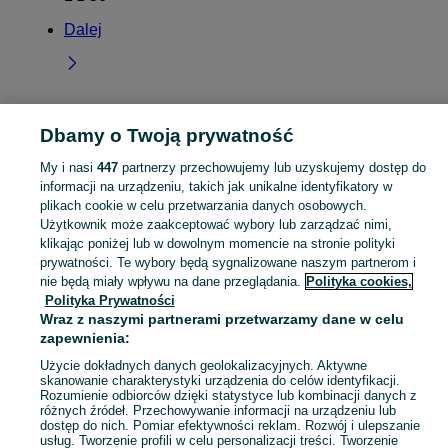
Dalej
Dbamy o Twoją prywatność
Strona główna
Wielkopolskie
Skoroszów
My i nasi
447
partnerzy przechowujemy lub uzyskujemy dostęp do
informacji na urządzeniu, takich jak unikalne identyfikatory w
KATEGORIA
plikach cookie w celu przetwarzania danych osobowych.
Użytkownik może zaakceptować wybory lub zarządzać nimi,
Skorzystaj z największego serwisu ogłoszeniowego - Skoroszów i okolice! Kupuj to, czego pragniesz i sprzedawaj to, czego już nie potrzebujesz!
Zobacz Więc
klikając poniżej lub w dowolnym momencie na stronie polityki
prywatności. Te wybory będą sygnalizowane naszym partnerom i
nie będą miały wpływu na dane przeglądania.
Polityka cookies,
Mapa kategorii
Polityka Prywatności
Mapa miejscowości
Wraz z naszymi partnerami przetwarzamy dane w celu
Mapa ministron
zapewnienia:
Popularne wyszukiwania
Użycie dokładnych danych geolokalizacyjnych. Aktywne
skanowanie charakterystyki urządzenia do celów identyfikacji.
Rozumienie odbiorców dzięki statystyce lub kombinacji danych z
różnych źródeł. Przechowywanie informacji na urządzeniu lub
dostęp do nich. Pomiar efektywności reklam. Rozwój i ulepszanie
usług. Tworzenie profili w celu personalizacji treści. Tworzenie