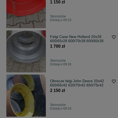
16.9r24
1 150 zł
Skoroszów
Dzisiaj o 09:16
Felgi Case New Holland 20x28
600/65r28 600/70r28 600/60r28
1 700 zł
Skoroszów
Dzisiaj o 09:16
Obrecze felgi John Deere 20x42
650/65r42 620/70r42 650/75r42
2 150 zł
Skoroszów
Dzisiaj o 09:16