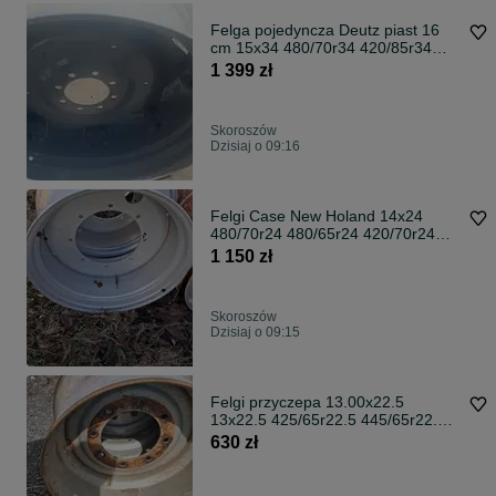
Felga pojedyncza Deutz piast 16
cm 15x34 480/70r34 420/85r34
460/85r34
1 399 zł
Skoroszów
Dzisiaj o 09:16
Felgi Case New Holand 14x24
480/70r24 480/65r24 420/70r24
420/85r24
1 150 zł
Skoroszów
Dzisiaj o 09:15
Felgi przyczepa 13.00x22.5
13x22.5 425/65r22.5 445/65r22.5
felga
630 zł