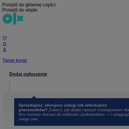
Przejdź do głównej części
Przejdź do stopki
Czat
Twoje konto
Dodaj ogłoszenie
Dla biznesu
opens in a new tab
Sprzedajesz, oferujesz usługi lub rekrutujesz
pracowników?
Zobacz, jak dzięki naszym rozwiązaniom dl
firm możesz dotrzeć do milionów użytkowników — i osiągną
swoje cele.