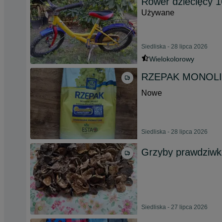
Rower dziecięcy 1
Używane
Siedliska - 28 lipca 2026
Wielokolorowy
RZEPAK MONOLIT K
Nowe
Siedliska - 28 lipca 2026
Grzyby prawdziwki
Siedliska - 27 lipca 2026