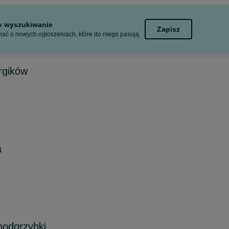
to wyszukiwanie
Zapisz
ać o nowych ogłoszeniach, które do niego pasują.
rgików
a
podgrzybki