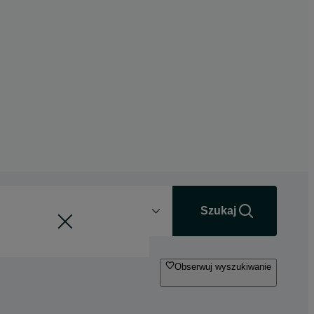
Odległość
+0 km
Szukaj
Obserwuj wyszukiwanie