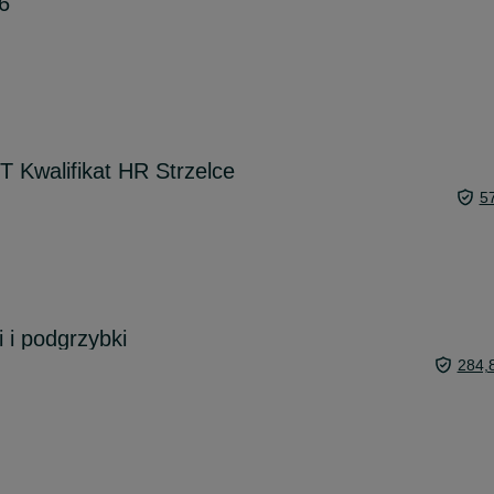
6"
walifikat HR Strzelce
5
 i podgrzybki
284,