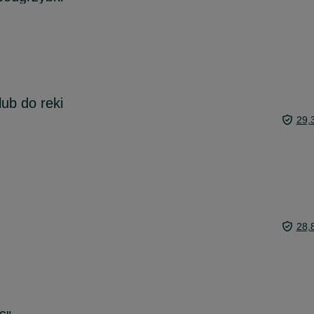
ub do reki
29,
28,