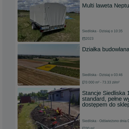
Multi laweta Nept
Siedliska - Dzisiaj o 10:35
2023
Działka budowlan
Siedliska - Dzisiaj o 03:46
3 000 m² - 73.33 zł/m²
Stancje Siedlisk
standard, pełne w
dostępem do sklepó
Siedliska - Odświeżono dnia 
30 m²