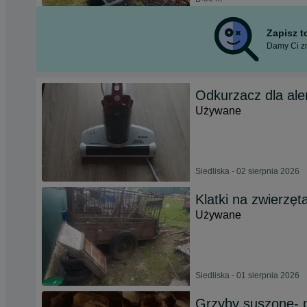
Zapisz 
Damy Ci zn
Odkurzacz dla ale
Używane
Siedliska - 02 sierpnia 2026
Klatki na zwierzęt
Używane
Siedliska - 01 sierpnia 2026
Grzyby suszone- 