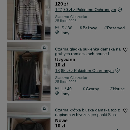
120 zł
127,70 zł z Pakietem Ochronnym
Sianowo-Cieszonko
25 lipca 2026
S / 36
Beżowy
Reserved
Inny
Czarna gładka sukienka damska na
grubych ramiączkach house L
Używane
10 zł
13,85 zł z Pakietem Ochronnym
Sianowo-Cieszonko
25 lipca 2026
L / 40
Czarny
House
Inny
Czarna krótka bluzka damska top z
napisem w błyszczące paski Sinsay
s
Nowe
10 zł