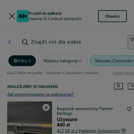
Przejdź do aplikacji
Otwórz
Otwieraj OLX jednym tapnięciem
Znajdź coś dla siebie
Filtry
·
1
Wybierz kategorię
Sianowo-Cieszonko
Dla Ciebie wszystko - Sianowo-Cieszonko i okolice!
Zobacz Więc
ZNALEŹLIŚMY 35 OGŁOSZEŃ
Jak pozycjonowane są ogłoszenia?
Bagaznik wewnetrzny Partner
Berlingo
Używane
400 zł
417,50 zł z Pakietem Ochronnym