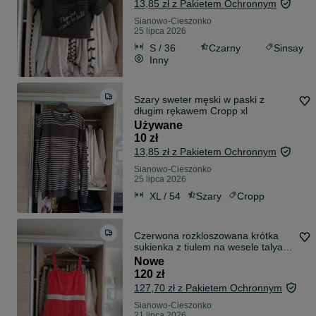
13,85 zł z Pakietem Ochronnym
Sianowo-Cieszonko
25 lipca 2026
S / 36
Czarny
Sinsay
Inny
Szary sweter męski w paski z
długim rękawem Cropp xl
Używane
10 zł
13,85 zł z Pakietem Ochronnym
Sianowo-Cieszonko
25 lipca 2026
XL / 54
Szary
Cropp
Czerwona rozkloszowana krótka
sukienka z tiulem na wesele talya
M
Nowe
120 zł
127,70 zł z Pakietem Ochronnym
Sianowo-Cieszonko
21 lipca 2026