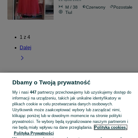
M / 38
Czerwony
Pozostałe
Tiul
1
z
4
Dalej
Strona główna
Pomorskie
Sianowo-Cieszonko
Dbamy o Twoją prywatność
My i nasi
447
partnerzy przechowujemy lub uzyskujemy dostęp do
KATEGORIA
informacji na urządzeniu, takich jak unikalne identyfikatory w
plikach cookie w celu przetwarzania danych osobowych.
Użytkownik może zaakceptować wybory lub zarządzać nimi,
Skorzystaj z największego serwisu ogłoszeniowego - Sianowo-Cieszonko i okolice! Kupuj to, czego pragniesz i sprzedawaj to, czego już nie potrzebujesz!
Zobacz Więc
klikając poniżej lub w dowolnym momencie na stronie polityki
prywatności. Te wybory będą sygnalizowane naszym partnerom i
Mapa kategorii
nie będą miały wpływu na dane przeglądania.
Polityka cookies,
Polityka Prywatności
Mapa miejscowości