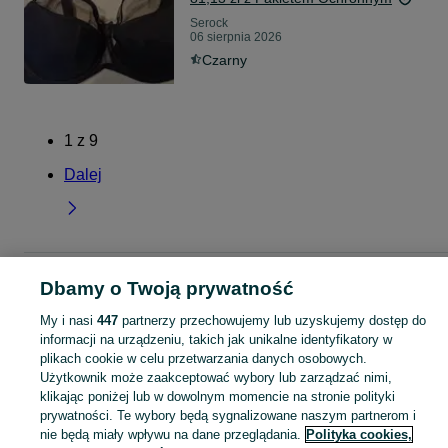
Serock
06 sierpnia 2026
Czarny
1
z
9
Dalej
Strona główna
Lubelskie
Serock
Dbamy o Twoją prywatność
My i nasi
447
partnerzy przechowujemy lub uzyskujemy dostęp do
KATEGORIA
informacji na urządzeniu, takich jak unikalne identyfikatory w
plikach cookie w celu przetwarzania danych osobowych.
Użytkownik może zaakceptować wybory lub zarządzać nimi,
Skorzystaj z największego serwisu ogłoszeniowego - Serock i okolice! Kupuj to, czego pragniesz i sprzedawaj to, czego już nie potrzebujesz!
Zobacz Więc
klikając poniżej lub w dowolnym momencie na stronie polityki
prywatności. Te wybory będą sygnalizowane naszym partnerom i
Mapa kategorii
nie będą miały wpływu na dane przeglądania.
Polityka cookies,