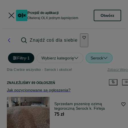
Przejdź do aplikacji
Otwórz
Otwieraj OLX jednym tapnięciem
Znajdź coś dla siebie
Filtry
·
1
Wybierz kategorię
Serock
Dla Ciebie wszystko - Serock i okolice!
Zobacz Więc
ZNALEŹLIŚMY 89 OGŁOSZEŃ
Jak pozycjonowane są ogłoszenia?
Sprzedam pszenicę ozimą
tegoroczną Serock k. Firleja
75 zł