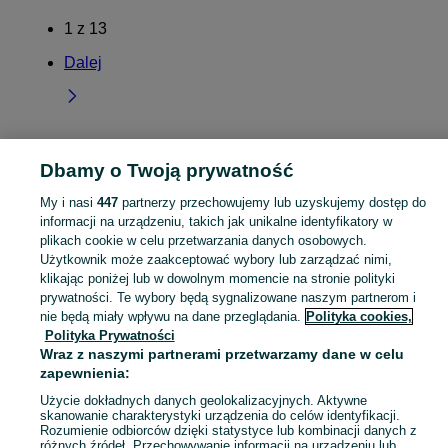
1
z
13
Dalej
Dbamy o Twoją prywatność
Strona główna
Lubelskie
Ryżki
My i nasi
447
partnerzy przechowujemy lub uzyskujemy dostęp do
KATEGORIA
informacji na urządzeniu, takich jak unikalne identyfikatory w
plikach cookie w celu przetwarzania danych osobowych.
Użytkownik może zaakceptować wybory lub zarządzać nimi,
Skorzystaj z największego serwisu ogłoszeniowego - Ryżki i okolice! Kupuj to, czego pragniesz i sprzedawaj to, czego już nie potrzebujesz!
Zobacz Więc
klikając poniżej lub w dowolnym momencie na stronie polityki
prywatności. Te wybory będą sygnalizowane naszym partnerom i
Mapa kategorii
nie będą miały wpływu na dane przeglądania.
Polityka cookies,
Polityka Prywatności
Mapa miejscowości
Wraz z naszymi partnerami przetwarzamy dane w celu
Mapa ministron
zapewnienia:
Popularne wyszukiwania
Użycie dokładnych danych geolokalizacyjnych. Aktywne
skanowanie charakterystyki urządzenia do celów identyfikacji.
Rozumienie odbiorców dzięki statystyce lub kombinacji danych z
różnych źródeł. Przechowywanie informacji na urządzeniu lub