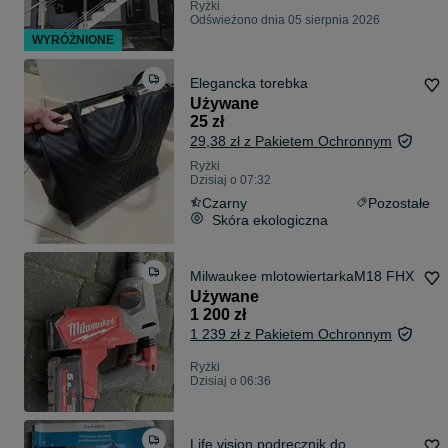
Ryżki
Odświeżono dnia 05 sierpnia 2026
WYRÓŻNIONE
Elegancka torebka
Używane
25 zł
29,38 zł z Pakietem Ochronnym
Ryżki
Dzisiaj o 07:32
Czarny
Pozostałe
Skóra ekologiczna
Milwaukee mlotowiertarkaM18 FHX
Używane
1 200 zł
1 239 zł z Pakietem Ochronnym
Ryżki
Dzisiaj o 06:36
Life vision podręcznik do