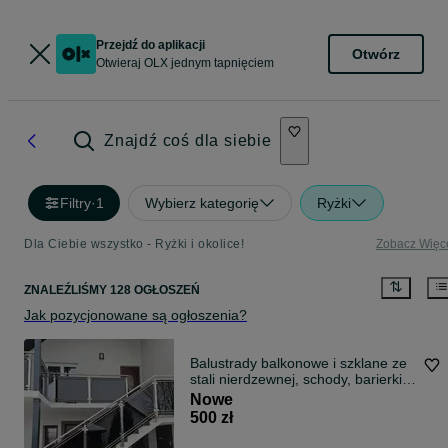
Przejdź do aplikacji
Otwórz
Otwieraj OLX jednym tapnięciem
Znajdź coś dla siebie
Filtry
·
1
Wybierz kategorię
Ryżki
Dla Ciebie wszystko - Ryżki i okolice!
Zobacz Więc
ZNALEŹLIŚMY 128 OGŁOSZEŃ
Jak pozycjonowane są ogłoszenia?
Balustrady balkonowe i szklane ze
stali nierdzewnej, schody, barierki
całość klanem, francuskie
Nowe
500 zł