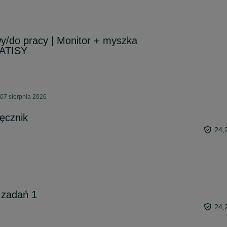
/do pracy | Monitor + myszka
RATISY
07 sierpnia 2026
ęcznik
24,
 zadań 1
24,