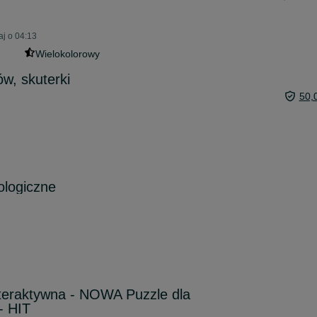
aj o 04:13
Wielokolorowy
w, skuterki
50,
ologiczne
teraktywna - NOWA Puzzle dla
 - HIT