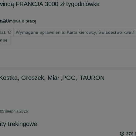
z windą FRANCJA 3000 zł tygodniówka
t
Umowa o pracę
Kat. C
Wymagane uprawnienia: Karta kierowcy, Świadectwo kwalifi
inne
Kostka, Groszek, Miał ,PGG, TAURON
05 sierpnia 2026
y trekingowe
376,