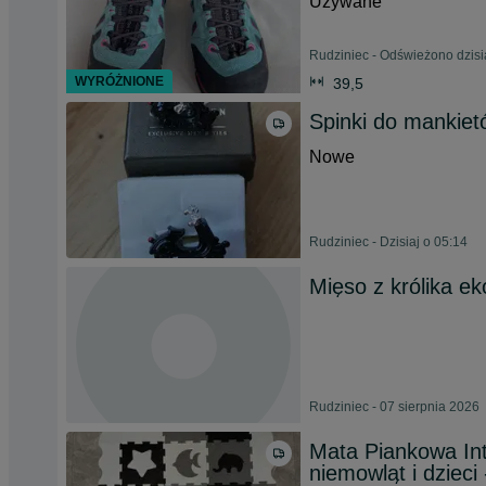
Używane
Rudziniec - Odświeżono dzisi
WYRÓŻNIONE
39,5
Spinki do mankietó
Nowe
Rudziniec - Dzisiaj o 05:14
Mięso z królika ek
Rudziniec - 07 sierpnia 2026
Mata Piankowa In
niemowląt i dzieci