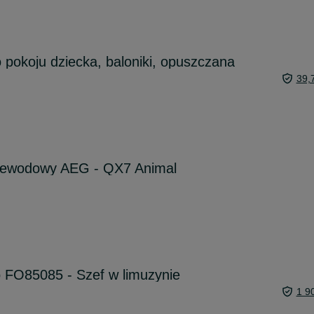
pokoju dziecka, baloniki, opuszczana
39,
zewodowy AEG - QX7 Animal
 FO85085 - Szef w limuzynie
1 9