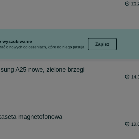
70,
to wyszukiwanie
Zapisz
ać o nowych ogłoszeniach, które do niego pasują.
msung A25 nowe, zielone brzegi
14,
 kaseta magnetofonowa
19,