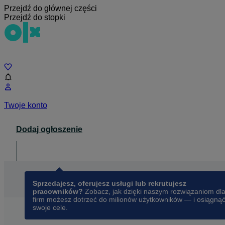
Przejdź do głównej części
Przejdź do stopki
Czat
Twoje konto
Dodaj ogłoszenie
Dla biznesu
opens in a new tab
Sprzedajesz, oferujesz usługi lub rekrutujesz
pracowników?
Zobacz, jak dzięki naszym rozwiązaniom dl
firm możesz dotrzeć do milionów użytkowników — i osiągną
swoje cele.