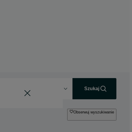
Odległość
+0 km
Szukaj
Obserwuj wyszukiwanie