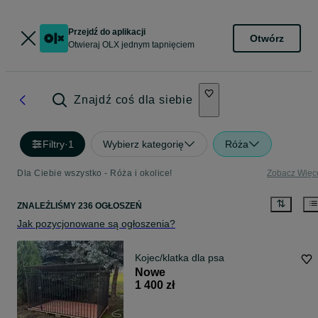
Przejdź do aplikacji
Otwórz
Otwieraj OLX jednym tapnięciem
Znajdź coś dla siebie
Filtry
·
1
Wybierz kategorię
Róża
Dla Ciebie wszystko - Róża i okolice!
Zobacz Więc
ZNALEŹLIŚMY 236 OGŁOSZEŃ
Jak pozycjonowane są ogłoszenia?
Kojec/klatka dla psa
Nowe
1 400 zł