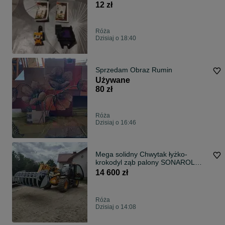
12 zł
Róża
Dzisiaj o 18:40
Sprzedam Obraz Rumin
Używane
80 zł
Róża
Dzisiaj o 16:46
Mega solidny Chwytak łyżko-
krokodyl ząb palony SONAROL
2.4M
14 600 zł
Róża
Dzisiaj o 14:08