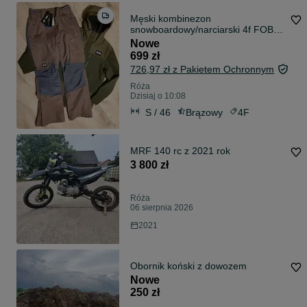
Męski kombinezon
snowboardowy/narciarski 4f FOB
rozmiar S
Nowe
699 zł
726,97 zł z Pakietem Ochronnym
Róża
Dzisiaj o 10:08
S / 46
Brązowy
4F
MRF 140 rc z 2021 rok
3 800 zł
Róża
06 sierpnia 2026
2021
Obornik koński z dowozem
Nowe
250 zł