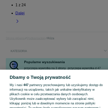
1
z
24
Dalej
Strona główna
Podkarpackie
Róża
KATEGORIA
Popularne wyszukiwania
przyczepa wywrotka na 3 strony
przyczepa wywrotka d 47
kombajn zbożowy
łącznik schodowy
łącznik krzyżowy
Dbamy o Twoją prywatność
mieszanka poplonowa
mercedes gle
class
My i nasi
447
partnerzy przechowujemy lub uzyskujemy dostęp do
Zobacz Więcej
informacji na urządzeniu, takich jak unikalne identyfikatory w
plikach cookie w celu przetwarzania danych osobowych.
Użytkownik może zaakceptować wybory lub zarządzać nimi,
Skorzystaj z największego serwisu ogłoszeniowego - Róża i okolice! Kupuj to, czego pragniesz i sprzedawaj to, czego już nie potrzebujesz!
Zobacz Więc
klikając poniżej lub w dowolnym momencie na stronie polityki
prywatności. Te wybory będą sygnalizowane naszym partnerom i