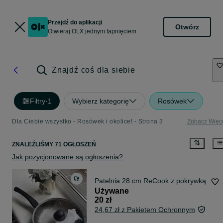
Przejdź do aplikacji
Otwórz
Otwieraj OLX jednym tapnięciem
Znajdź coś dla siebie
Filtry
·
1
Wybierz kategorię
Rosówek
Dla Ciebie wszystko - Rosówek i okolice! - Strona 3
Zobacz Więc
ZNALEŹLIŚMY 71 OGŁOSZEŃ
Jak pozycjonowane są ogłoszenia?
Patelnia 28 cm ReCook z pokrywką
Używane
20 zł
24,67 zł z Pakietem Ochronnym