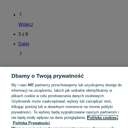
Wstecz
3
z
8
Dalej
Strona główna
Zachodniopomorskie
Rosówek
Dbamy o Twoją prywatność
My i nasi
447
partnerzy przechowujemy lub uzyskujemy dostęp do
KATEGORIA
informacji na urządzeniu, takich jak unikalne identyfikatory w
plikach cookie w celu przetwarzania danych osobowych.
Użytkownik może zaakceptować wybory lub zarządzać nimi,
Skorzystaj z największego serwisu ogłoszeniowego - Rosówek i okolice! Kupuj to, czego pragniesz i sprzedawaj to, czego już nie potrzebujesz!
Zobacz Więc
klikając poniżej lub w dowolnym momencie na stronie polityki
prywatności. Te wybory będą sygnalizowane naszym partnerom i
Mapa kategorii
nie będą miały wpływu na dane przeglądania.
Polityka cookies,
Polityka Prywatności
Mapa miejscowości