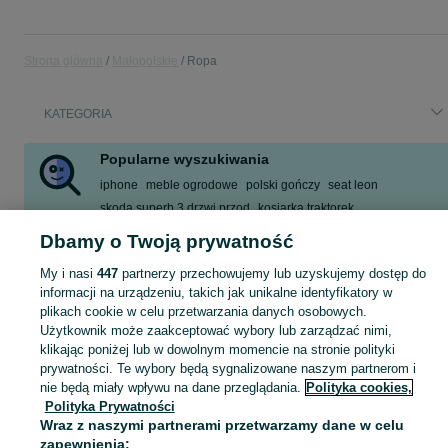
Strona główna
Małopolskie
Ropa
KATEGORIA
Popularne wyszukiwania
iphone
meble ogrodowe
polski gończy
seat leon
skoda superb 3 drzwi przod
kosiarka traktorek
zbiornik mauzer 1000l na wode pitną
praca
Dbamy o Twoją prywatność
Zobacz Więcej
My i nasi
447
partnerzy przechowujemy lub uzyskujemy dostęp do
informacji na urządzeniu, takich jak unikalne identyfikatory w
plikach cookie w celu przetwarzania danych osobowych.
Skorzystaj z największego serwisu ogłoszeniowego - Ropa i okolice! Kupuj to, czego pragniesz i sprzedawaj to, czego już nie potrzebujesz!
Zobacz Więc
Użytkownik może zaakceptować wybory lub zarządzać nimi,
klikając poniżej lub w dowolnym momencie na stronie polityki
Mapa kategorii
prywatności. Te wybory będą sygnalizowane naszym partnerom i
Mapa miejscowości
nie będą miały wpływu na dane przeglądania.
Polityka cookies,
Polityka Prywatności
Mapa ministron
Wraz z naszymi partnerami przetwarzamy dane w celu
Popularne wyszukiwania
zapewnienia: