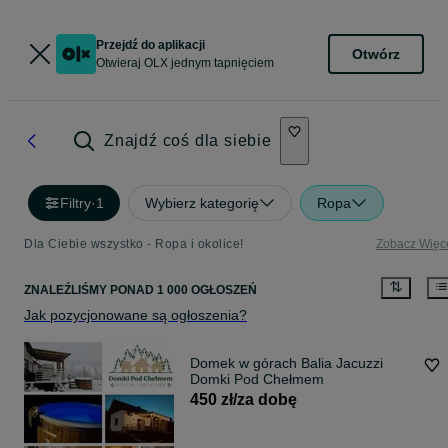
Przejdź do aplikacji
Otwórz
Otwieraj OLX jednym tapnięciem
Znajdź coś dla siebie
Filtry
·
1
Wybierz kategorię
Ropa
Dla Ciebie wszystko - Ropa i okolice!
Zobacz Więc
ZNALEŹLIŚMY
PONAD
1 000 OGŁOSZEŃ
Jak pozycjonowane są ogłoszenia?
Domek w górach Balia Jacuzzi
Domki Pod Chełmem
450 zł/za dobę