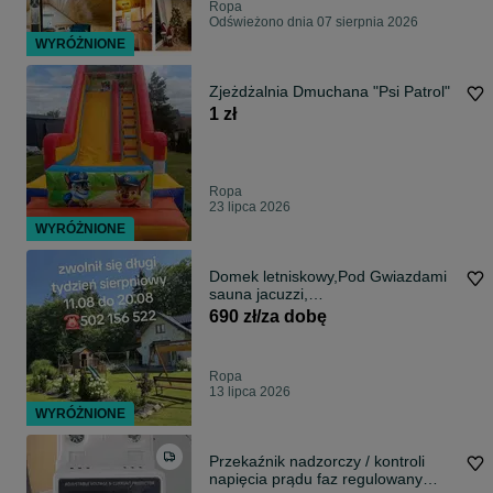
Ropa
Odświeżono dnia 07 sierpnia 2026
WYRÓŻNIONE
Zjeżdżalnia Dmuchana "Psi Patrol"
1 zł
Ropa
23 lipca 2026
WYRÓŻNIONE
Domek letniskowy,Pod Gwiazdami
sauna jacuzzi,
kawalerski,panieński,
690 zł/za dobę
Ropa
13 lipca 2026
WYRÓŻNIONE
Przekaźnik nadzorczy / kontroli
napięcia prądu faz regulowany