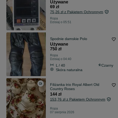
TVPS1-63C (63A)
Używane
69 zł
75,26 zł z Pakietem Ochronnym
Ropa
Dzisiaj o 05:51
Spodnie damskie Polo
Używane
750 zł
Ropa
Dzisiaj o 04:40
L / 40
Czarny
Skóra naturalna
Filiżanka trio Royal Albert Old
Country Roses
144 zł
153,76 zł z Pakietem Ochronnym
Ropa
07 sierpnia 2026