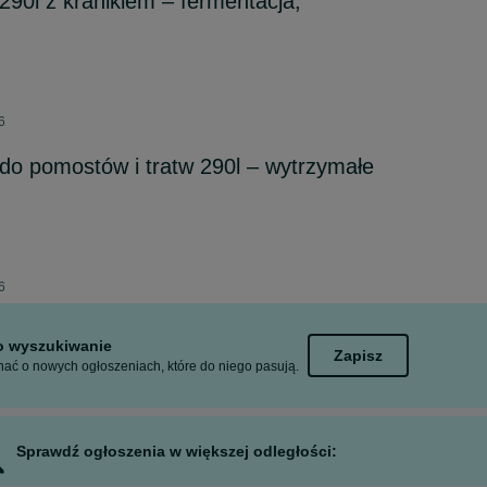
290l z kranikiem – fermentacja,
6
 do pomostów i tratw 290l – wytrzymałe
6
to wyszukiwanie
Zapisz
ać o nowych ogłoszeniach, które do niego pasują.
Sprawdź ogłoszenia w większej odległości: