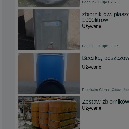
Gogolin - 21 lipca 2026
zbiornik dwupłasz
1000litrów
Używane
Gogolin - 10 lipca 2026
Beczka, deszczów
Używane
Dąbrówka Górna - Odświeżono
Zestaw zbiorników
Używane