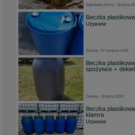
Dąbrówka Górna - 18 lipca 2
Beczka plastikowa 
Używane
Żyrowa - 07 sierpnia 2026
Beczka plastikowa
spożywce + dekiel
Żyrowa - 28 lipca 2026
Beczka plastikowa 
klamra
Używane