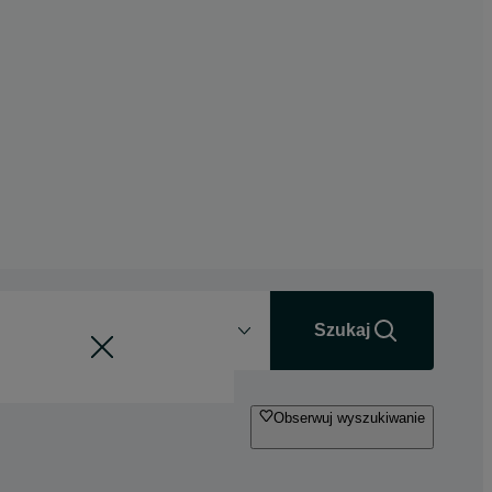
Odległość
+0 km
Szukaj
Obserwuj wyszukiwanie