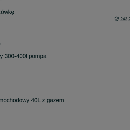
6
czówkę
243,
6
wy 300-400l pompa
samochodowy 40L z gazem