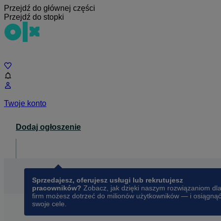
Przejdź do głównej części
Przejdź do stopki
Czat
Twoje konto
Dodaj ogłoszenie
Dla biznesu
opens in a new tab
Sprzedajesz, oferujesz usługi lub rekrutujesz
pracowników?
Zobacz, jak dzięki naszym rozwiązaniom dl
firm możesz dotrzeć do milionów użytkowników — i osiągną
swoje cele.