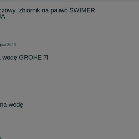
czowy, zbiornik na paliwo SWIMER
JA
ipca 2026
cą wodę GROHE 7l
 na wodę