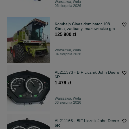
Warszawa, Wola
06 sierpnia 2026
Kombajn Claas dominator 108
Klima, zadbany, mazowieckie gm.
Repki 08-307
125 900 zł
Warszawa, Wola
04 sierpnia 2026
AL211373 - BIF Licznik John Deere
6R
1 476 zł
Warszawa, Wola
06 sierpnia 2026
AL211166 - BIF Licznik John Deere
6R