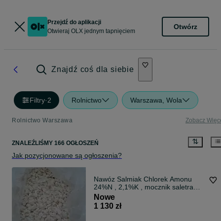
Przejdź do aplikacji
Otwórz
Otwieraj OLX jednym tapnięciem
Znajdź coś dla siebie
Filtry
·
2
Rolnictwo
Warszawa, Wola
Rolnictwo Warszawa
Zobacz Więc
ZNALEŹLIŚMY 166 OGŁOSZEŃ
Jak pozycjonowane są ogłoszenia?
Nawóz Salmiak Chlorek Amonu
24%N , 2,1%K , mocznik saletra
NPK i inne
Nowe
1 130 zł