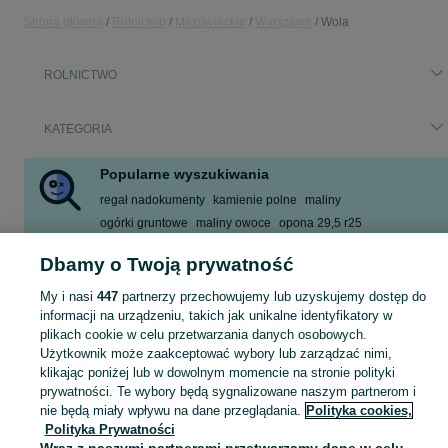
Strona główna
Rolnictwo
Mazowieckie
Warszawa
Wola
ROLNICTWO
KATEGORIA
Popularne wyszukiwania
regał nadokumenty
kamienie polne
maliny
ogórki gruntowe
maliny owoce
opona 29,5 r25
ogórki do kiszenia
jagody
Dbamy o Twoją prywatność
Zobacz Więcej
My i nasi
447
partnerzy przechowujemy lub uzyskujemy dostęp do
informacji na urządzeniu, takich jak unikalne identyfikatory w
Zobacz Więc
Sprzedaż artykułów rolniczych Warszawa ▶️ maszyny rolnicze, produkty rolne i inne ✅ Nowe i używane w dobrych cenach ✌ Znajdź oferty na OLX.pl!
plikach cookie w celu przetwarzania danych osobowych.
Użytkownik może zaakceptować wybory lub zarządzać nimi,
klikając poniżej lub w dowolnym momencie na stronie polityki
Mapa kategorii
prywatności. Te wybory będą sygnalizowane naszym partnerom i
Mapa miejscowości
nie będą miały wpływu na dane przeglądania.
Polityka cookies,
Polityka Prywatności
Mapa ministron