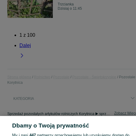
Trzcianka
Dzisiaj o 11:45
1
z
100
Dalej
Strona główna
Rolnictwo
Pozostałe
Pozostałe - Świętokrzyskie
Pozostałe 
Korytnica
KATEGORIA
Zobacz Więc
Sprzedaż pozostałych artykułów rolniczych Korytnica ▶️ sprzęt, materiały i inne ✅ Nowe i używane w atrakcyjnych cenach ✌ Znajdź oferty na OLX.pl!
Dbamy o Twoją prywatność
Mapa kategorii
My i nasi
447
partnerzy przechowujemy lub uzyskujemy dostęp do