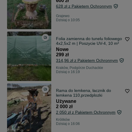
600 zł
628 zł z Pakietem Ochronnym
Grajewo
Dzisiaj o 10:05
Folia zamienna do tunelu foliowego
4x2,5x2 m | Poszycie UV-4, 10 m²
Nowe
299 zł
314,96 zł z Pakietem Ochronnym
Kraków, Podgórze Duchackie
Dzisiaj o 16:19
Rama do lemkena, łacznik do
lemkena 110,przedplozki
Używane
2 000 zł
2 050 zł z Pakietem Ochronnym
Królików
Dzisiaj o 16:06