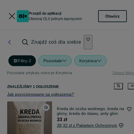
Przejdź do aplikacji
Otwórz
Otwieraj OLX jednym tapnięciem
Znajdź coś dla siebie
Filtry
·
2
Pozostałe
Korytnica
Pozostałe artykuły rolnicze Korytnica
Zobacz Więc
ZNALEŹLIŚMY 1 OGŁOSZENIE
Jak pozycjonowane są ogłoszenia?
Kreda do oczka wodnego, kreda na
glony, kreda do stawu, anty glon
33 zł
38,32 zł z Pakietem Ochronnym