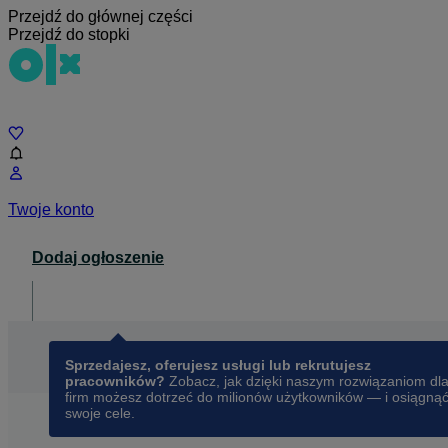
Przejdź do głównej części
Przejdź do stopki
Czat
Twoje konto
Dodaj ogłoszenie
Dla biznesu
opens in a new tab
Sprzedajesz, oferujesz usługi lub rekrutujesz
pracowników?
Zobacz, jak dzięki naszym rozwiązaniom dl
firm możesz dotrzeć do milionów użytkowników — i osiągną
swoje cele.