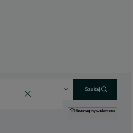
Odległość
+0 km
Szukaj
Obserwuj wyszukiwanie