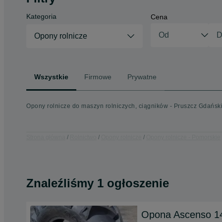
Kategoria
Cena
Opony rolnicze
Wszystkie
Firmowe
Prywatne
Opony rolnicze do maszyn rolniczych, ciągników - Pruszcz Gdański
Strona główna
Rolnictwo
Opony rolnicze
Opony rolnicze - Pomorskie
Znaleźliśmy 1 ogłoszenie
Opona Ascenso 1