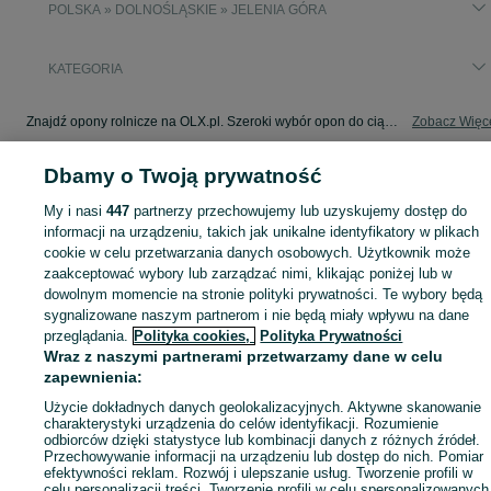
POLSKA » DOLNOŚLĄSKIE » JELENIA GÓRA
KATEGORIA
Znajdź opony rolnicze na OLX.pl. Szeroki wybór opon do ciągników, kombajnów i innych maszyn rolniczych. Sprawdź ogłoszenia w miejscowości Jelenia Góra!
Zobacz Więc
Dbamy o Twoją prywatność
Mapa kategorii
Mapa miejscowości
My i nasi
447
partnerzy przechowujemy lub uzyskujemy dostęp do
Mapa ministron
informacji na urządzeniu, takich jak unikalne identyfikatory w plikach
cookie w celu przetwarzania danych osobowych. Użytkownik może
Popularne wyszukiwania
zaakceptować wybory lub zarządzać nimi, klikając poniżej lub w
dowolnym momencie na stronie polityki prywatności. Te wybory będą
sygnalizowane naszym partnerom i nie będą miały wpływu na dane
przeglądania.
Polityka cookies,
Polityka Prywatności
Wraz z naszymi partnerami przetwarzamy dane w celu
zapewnienia:
Użycie dokładnych danych geolokalizacyjnych. Aktywne skanowanie
charakterystyki urządzenia do celów identyfikacji. Rozumienie
odbiorców dzięki statystyce lub kombinacji danych z różnych źródeł.
Przechowywanie informacji na urządzeniu lub dostęp do nich. Pomiar
efektywności reklam. Rozwój i ulepszanie usług. Tworzenie profili w
celu personalizacji treści. Tworzenie profili w celu spersonalizowanych