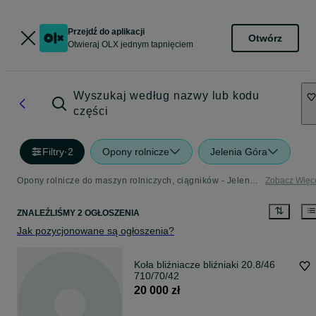
Przejdź do aplikacji
Otwórz
Otwieraj OLX jednym tapnięciem
Wyszukaj według nazwy lub kodu
części
Filtry
·
2
Opony rolnicze
Jelenia Góra
Opony rolnicze do maszyn rolniczych, ciągników - Jelenia Góra - sprawdź kategorię Rolnictwo
Zobacz Więc
ZNALEŹLIŚMY 2 OGŁOSZENIA
Jak pozycjonowane są ogłoszenia?
Koła bliźniacze bliźniaki 20.8/46
710/70/42
20 000 zł