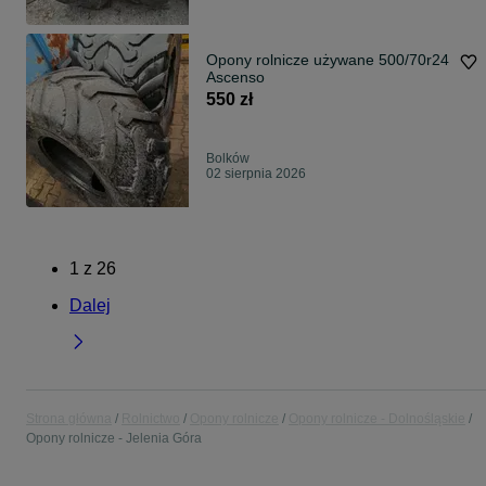
Opony rolnicze używane 500/70r24
Ascenso
550 zł
Bolków
02 sierpnia 2026
1
z
26
Dalej
Strona główna
Rolnictwo
Opony rolnicze
Opony rolnicze - Dolnośląskie
Opony rolnicze - Jelenia Góra