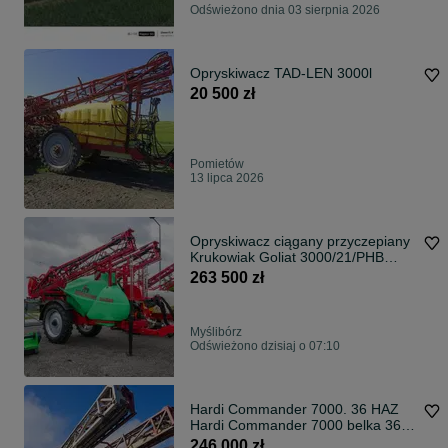
Odświeżono dnia 03 sierpnia 2026
Opryskiwacz TAD-LEN 3000l
20 500 zł
Pomietów
13 lipca 2026
Opryskiwacz ciągany przyczepiany
Krukowiak Goliat 3000/21/PHB
(P387/1) 3000| 21m
263 500 zł
Myślibórz
Odświeżono dzisiaj o 07:10
Hardi Commander 7000. 36 HAZ
Hardi Commander 7000 belka 36 z
Systemem TWIN . Rękaw
246 000 zł