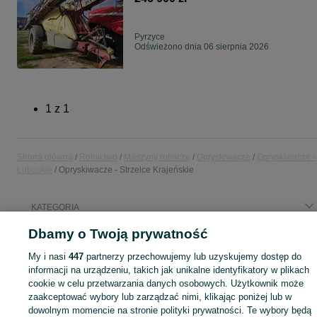
Powietrzny
Pyrzyce
Odświeżono dnia 06 sierpnia 2026
1
z
1
Strona główna
Rolnictwo
Maszyny rolnicze
Opryskiwacze
Opryskiwacze -
Lubuskie
Opryskiwacze - Strzelce Krajeńskie
KATEGORIA
Dbamy o Twoją prywatność
Skorzystaj z największego serwisu ogłoszeniowego - Strzelce Krajeńskie i okolice! - kupuj lub sprzedawaj jeszcze wygodniej w kategorii Opryskiwacze!
Zobacz Więc
My i nasi
447
partnerzy przechowujemy lub uzyskujemy dostęp do
informacji na urządzeniu, takich jak unikalne identyfikatory w plikach
Mapa kategorii
cookie w celu przetwarzania danych osobowych. Użytkownik może
Mapa miejscowości
zaakceptować wybory lub zarządzać nimi, klikając poniżej lub w
dowolnym momencie na stronie polityki prywatności. Te wybory będą
Mapa ministron