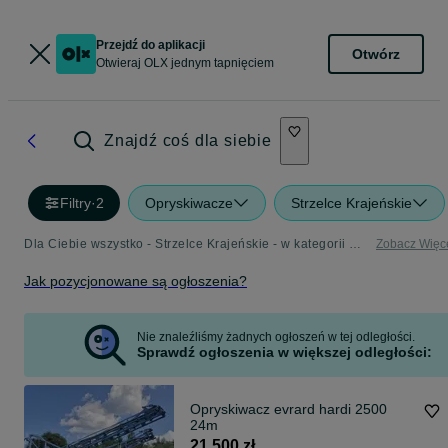
Przejdź do aplikacji
Otwórz
Otwieraj OLX jednym tapnięciem
Znajdź coś dla siebie
Filtry
·
2
Opryskiwacze
Strzelce Krajeńskie
Dla Ciebie wszystko - Strzelce Krajeńskie - w kategorii Opryskiwacze
Zobacz Więc
Jak pozycjonowane są ogłoszenia?
Nie znaleźliśmy żadnych ogłoszeń w tej odległości.
Sprawdź ogłoszenia w większej odległości:
Opryskiwacz evrard hardi 2500
24m
21 500 zł