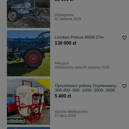
Dobiegniew
02 sierpnia 2026
Lemken Primus 4500l 27m
130 000 zł
Pełczyce
Odświeżono dnia 05 sierpnia 2026
Opryskiwacz polowy Ocynkowany
300-400- 800- 1000- 2000- 3000L
opryskiwacz ciągany Biardzki
5 400 zł
POLIMER Ocnkowany LISICKI --
RATY Transport całe PL
Gorzów Wielkopolski
17 lipca 2026