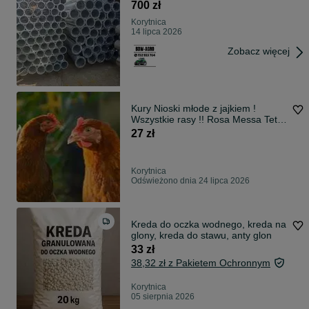
transport!
700 zł
Korytnica
14 lipca 2026
Zobacz więcej
Kury Nioski młode z jajkiem !
Wszystkie rasy !! Rosa Messa Tetra
!
27 zł
Korytnica
Odświeżono dnia 24 lipca 2026
Kreda do oczka wodnego, kreda na
glony, kreda do stawu, anty glon
33 zł
38,32 zł z Pakietem Ochronnym
Korytnica
05 sierpnia 2026