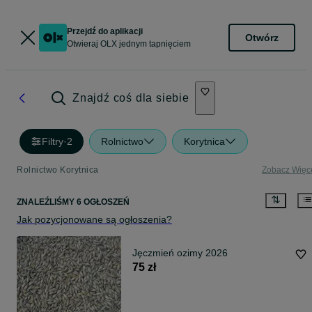
Przejdź do aplikacji
Otwórz
Otwieraj OLX jednym tapnięciem
Znajdź coś dla siebie
Filtry
·
2
Rolnictwo
Korytnica
Rolnictwo Korytnica
Zobacz Więc
ZNALEŹLIŚMY 6 OGŁOSZEŃ
Jak pozycjonowane są ogłoszenia?
Jęczmień ozimy 2026
75 zł