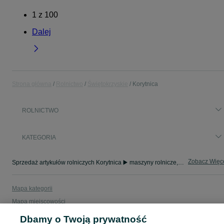
1
z
100
Dalej
Strona główna
Rolnictwo
Świętokrzyskie
Korytnica
ROLNICTWO
KATEGORIA
Zobacz Więc
Sprzedaż artykułów rolniczych Korytnica ▶️ maszyny rolnicze, produkty rolne i inne ✅ Nowe i używane w dobrych cenach ✌ Znajdź oferty na OLX.pl!
Mapa kategorii
Mapa miejscowości
Mapa ministron
Dbamy o Twoją prywatność