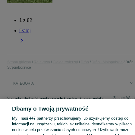
1
z
82
Dalej
Strona główna
Rolnictwo
Giełda zwierząt
Drób
Drób - Małopolskie
Drób 
Stręgoborzyce
KATEGORIA
Zobacz Więc
Sprzedaż drobiu Stręgoborzyce ▶️ kury, kaczki, gęsi, indyki i przepiórki ✅ Sprzedaż w dobrych cenach ✌ Przeglądaj i wybierz najlepszą ofertę na OLX.pl!
Dbamy o Twoją prywatność
Mapa kategorii
My i nasi
447
partnerzy przechowujemy lub uzyskujemy dostęp do
Mapa miejscowości
informacji na urządzeniu, takich jak unikalne identyfikatory w plikach
cookie w celu przetwarzania danych osobowych. Użytkownik może
Mapa ministron