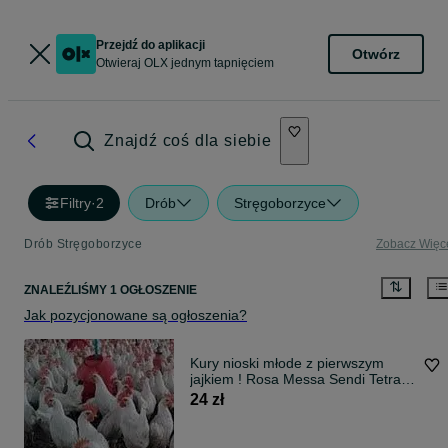
Przejdź do aplikacji
Otwórz
Otwieraj OLX jednym tapnięciem
Znajdź coś dla siebie
Filtry
·
2
Drób
Stręgoborzyce
Drób Stręgoborzyce
Zobacz Więc
ZNALEŹLIŚMY 1 OGŁOSZENIE
Jak pozycjonowane są ogłoszenia?
Kury nioski młode z pierwszym
jajkiem ! Rosa Messa Sendi Tetra
Lohman!
24 zł