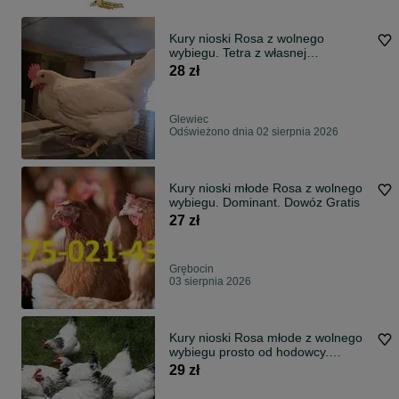
Kury nioski Rosa z wolnego
wybiegu. Tetra z własnej
hodowli.Dowóz.
28 zł
Glewiec
Odświeżono dnia 02 sierpnia 2026
Kury nioski młode Rosa z wolnego
wybiegu. Dominant. Dowóz Gratis
27 zł
Grębocin
03 sierpnia 2026
Kury nioski Rosa młode z wolnego
wybiegu prosto od hodowcy.
Dowóz.
29 zł