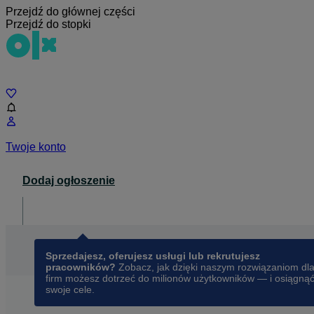
Przejdź do głównej części
Przejdź do stopki
Czat
Twoje konto
Dodaj ogłoszenie
Dla biznesu
opens in a new tab
Sprzedajesz, oferujesz usługi lub rekrutujesz
pracowników?
Zobacz, jak dzięki naszym rozwiązaniom dl
firm możesz dotrzeć do milionów użytkowników — i osiągną
swoje cele.