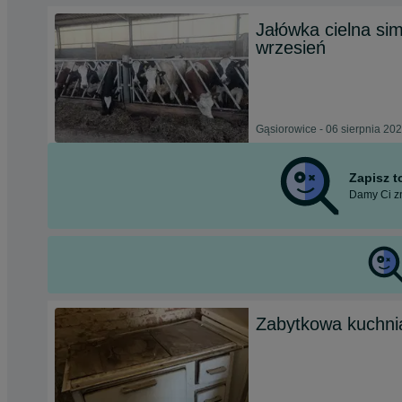
Jałówka cielna sim
wrzesień
Gąsiorowice - 06 sierpnia 20
Zapisz 
Damy Ci zn
Zabytkowa kuchni