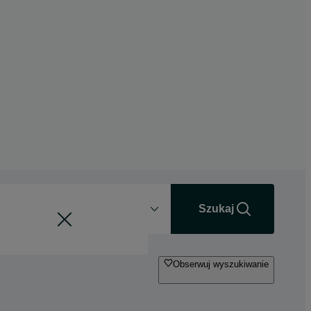
Odległość
+0 km
Szukaj
Obserwuj wyszukiwanie