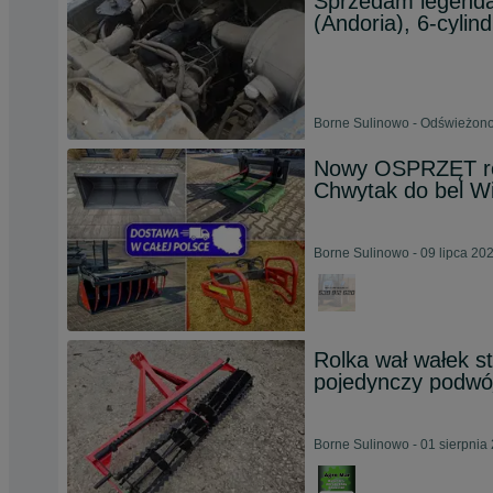
Sprzedam legendar
(Andoria), 6-cylin
Borne Sulinowo - Odświeżono
Nowy OSPRZĘT roln
Chwytak do bel Wi
Borne Sulinowo - 09 lipca 20
Rolka wał wałek 
pojedynczy podw
Borne Sulinowo - 01 sierpnia