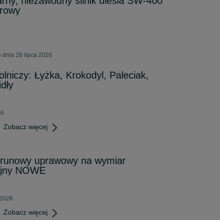
ny, niezawodny silnik diesla SW-400
drowy
 dnia 28 lipca 2026
iczy: Łyżka, Krokodyl, Paleciak,
dły
26
Zobacz więcej
strunowy uprawowy na wymiar
ójny NOWE
 2026
Zobacz więcej