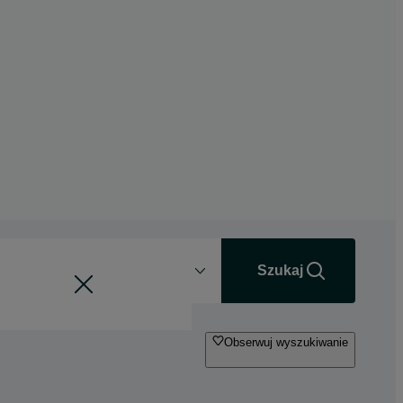
Odległość
+0 km
Szukaj
Obserwuj wyszukiwanie