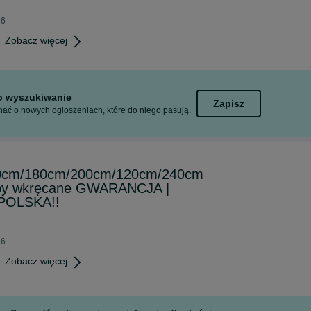
26
Zobacz więcej
to wyszukiwanie
Zapisz
ać o nowych ogłoszeniach, które do niego pasują.
0cm/180cm/200cm/120cm/240cm
ęby wkręcane GWARANCJA |
POLSKA!!
26
Zobacz więcej