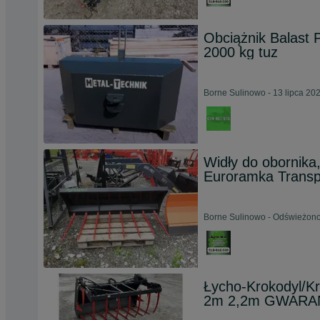
Obciążnik Balast
2000 kg tuz
Borne Sulinowo - 13 lipca 20
Widły do obornika
Euroramka Transp
Borne Sulinowo - Odświeżono
Łycho-Krokodyl/K
2m 2,2m GWARA