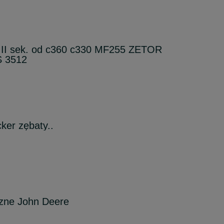
II sek. od c360 c330 MF255 ZETOR
 3512
ker zębaty..
iczne John Deere