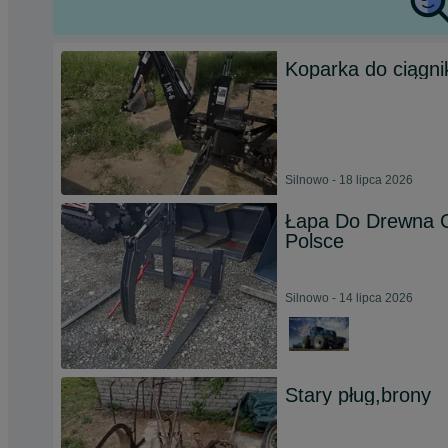
Koparka do ciągni
Silnowo - 18 lipca 2026
Łapa Do Drewna 
Polsce
Silnowo - 14 lipca 2026
Stary pług,brony