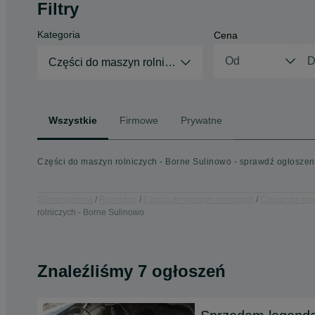
Filtry
Kategoria
Cena
Części do maszyn rolniczych
Wszystkie
Firmowe
Prywatne
Części do maszyn rolniczych - Borne Sulinowo - sprawdź ogłoszeni
Strona główna
Rolnictwo
Części do maszyn rolniczych
Części do mas
rolniczych - Borne Sulinowo
Znaleźliśmy 7 ogłoszeń