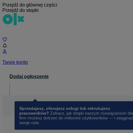
Przejdź do głównej części
Przejdź do stopki
Czat
Twoje konto
Dodaj ogłoszenie
Dla biznesu
opens in a new tab
Sprzedajesz, oferujesz usługi lub rekrutujesz
pracowników?
Zobacz, jak dzięki naszym rozwiązaniom dl
firm możesz dotrzeć do milionów użytkowników — i osiągną
swoje cele.