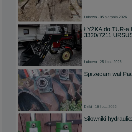
Łubowo - 05 sierpnia 2026
ŁYŻKA do TUR-a I
3320/7211 URSUS
Łubowo - 25 lipca 2026
Sprzedam wał Pac
Dziki - 16 lipca 2026
Siłowniki hydraul